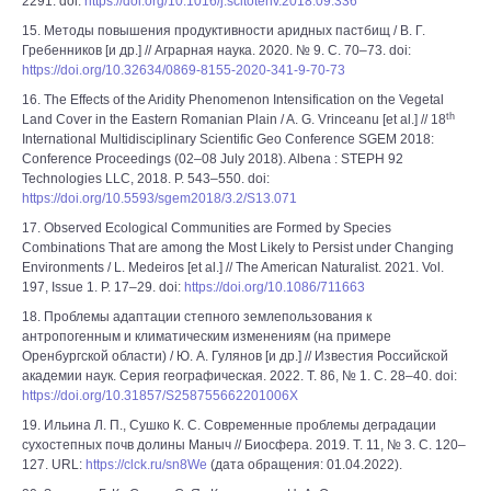
2291. doi:
https://doi.org/10.1016/j.scitotenv.2018.09.336
15. Методы повышения продуктивности аридных пастбищ / В. Г.
Гребенников [и др.] // Аграрная наука. 2020. № 9. С. 70–73. doi:
https://doi.org/10.32634/0869-8155-2020-341-9-70-73
16. The Effects of the Aridity Phenomenon Intensification on the Vegetal
th
Land Cover in the Eastern Romanian Plain / A. G. Vrinceanu [et al.] // 18
International Multidisciplinary Scientific Geo Conference SGEM 2018:
Conference Proceedings (02–08 July 2018). Albena : STEPH 92
Technologies LLC, 2018. P. 543–550. doi:
https://doi.org/10.5593/sgem2018/3.2/S13.071
17. Observed Ecological Communities are Formed by Species
Combinations That are among the Most Likely to Persist under Changing
Environments / L. Medeiros [et al.] // The American Naturalist. 2021. Vol.
197, Issue 1. P. 17–29. doi:
https://doi.org/10.1086/711663
18. Проблемы адаптации степного землепользования к
антропогенным и климатическим изменениям (на примере
Оренбургской области) / Ю. А. Гулянов [и др.] // Известия Российской
академии наук. Серия географическая. 2022. Т. 86, № 1. С. 28–40. doi:
https://doi.org/10.31857/S258755662201006X
19. Ильина Л. П., Сушко К. С. Современные проблемы деградации
сухостепных почв долины Маныч // Биосфера. 2019. Т. 11, № 3. С. 120–
127. URL:
https://clck.ru/sn8We
(дата обращения: 01.04.2022).