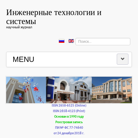
Инженерные технологии и
системы
научный журнал
Искать...
MENU
ГЛАВНАЯ
РЕДКОЛЛЕГИЯ
РЕДАКЦИОННАЯ ПОЛИТИКА И ЭТИКА
ISSN 2658-6525 (Online)
ISSN 2658-4123 (Print)
Основан в 1990 году
КОНТАКТЫ
Реестровая запись
ПИ № ФС 77-74640
от 24 декабря 2018 г.