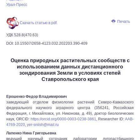
Урал-Пресс
Печать
Скачать статью в pdf.
УДК 528.8(470.63)
DOI: 10.15507/2658-4123.032.202203.390-409
Оценка природных растительных сообществ с
использованием данных дистанционного
зондирования Земли в условиях степей
Ставропольского края
Ерошенко Федор Владимирович
заведующий отделом физиологии растений Северо-Кавказского
федерального научного аграрного центра (356241, Российская
Федерация, г. Михайловск, ул. Никонова, д. 49), доктор биологических
наук, ORCID:
https://orcid.org/0000-0003-0238-3861
, Researcher ID:
AAB-
4769-2020
,
yer-sniish@mail.ru
Лапенко Нина Григорьевна
ведущий научный сотрудник лаборатории лугопастбищного