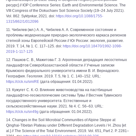
ресурс] // IOP Conference Series: Earth and Environmental Science. The
VIII Congress of the Dokuchaev Soil Science Society (19–24 July 2021).
Vol. 862. Syktyvkar, 2021. doi:
https://doi.org/10.1088/1755-
1315/862/1/012096
11. Чибилев (мл.) А. А., Чибилев А. А. Современное состояние и
проблемы модернизации природно-экологического каркаса регионов
степной зоны Европейской России // Юг России: экология, развитие.
2019. Т. 14, № 1. С. 117–125. doi:
https://doi.org/10.18470/1992-1098-
2019-1-117-125
12. Пашков С. В., Мажитова Г. З. Агрогенная деградация лесостепных
ландшафтов СевероКазахстанской области // Ученые записки
Крымского федерального университета имени В. И. Вернадского.
География. Геология. 2019. Т. 5, № 1. С. 140–152. URL:
https://clck.ru/smiRE
(дата обращения: 01.04.2022).
13. Кужугет С. К.-О. Влияние животноводства на пастбищные
ландшафтно-геоэкологические системы Тувы // Вестник Тувинского
государственного университета. Естественные и
сельскохозяйственные науки. 2021. № 4. С. 56–63. URL:
https://clck.ru/sn49g
(дата обращения: 01.04.2022).
14. Changes in the Soil Microbial Communities of Alpine Steppe at
Qinghai-Tibetan Plateau under Different Degradation Levels / H. Zhou [et
al.] // The Science of the Total Environment. 2019. Vol. 651, Part 2. P. 2281–