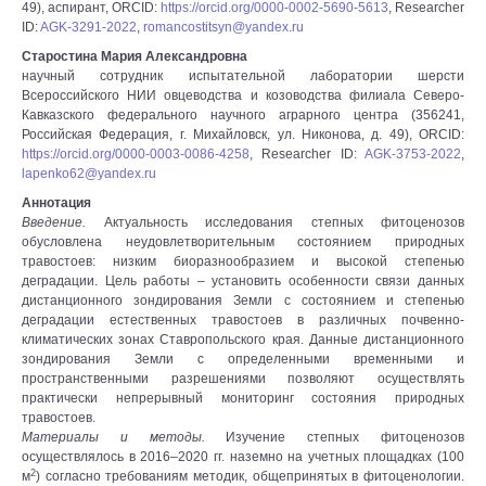
49), аспирант, ORCID:
https://orcid.org/0000-0002-5690-5613
, Researcher
ID:
AGK-3291-2022
,
romancostitsyn@yandex.ru
Старостина Мария Александровна
научный сотрудник испытательной лаборатории шерсти
Всероссийского НИИ овцеводства и козоводства филиала Северо-
Кавказского федерального научного аграрного центра (356241,
Российская Федерация, г. Михайловск, ул. Никонова, д. 49), ORCID:
https://orcid.org/0000-0003-0086-4258
, Researcher ID:
AGK-3753-2022
,
lapenko62@yandex.ru
Аннотация
Введение.
Актуальность исследования степных фитоценозов
обусловлена неудовлетворительным состоянием природных
травостоев: низким биоразнообразием и высокой степенью
деградации. Цель работы – установить особенности связи данных
дистанционного зондирования Земли с состоянием и степенью
деградации естественных травостоев в различных почвенно-
климатических зонах Ставропольского края. Данные дистанционного
зондирования Земли с определенными временными и
пространственными разрешениями позволяют осуществлять
практически непрерывный мониторинг состояния природных
травостоев.
Материалы и методы.
Изучение степных фитоценозов
осуществлялось в 2016–2020 гг. наземно на учетных площадках (100
2
м
) согласно требованиям методик, общепринятых в фитоценологии.