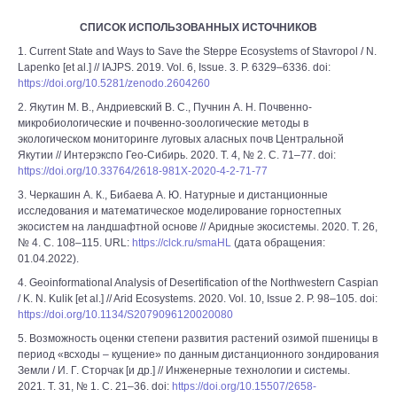
СПИСОК ИСПОЛЬЗОВАННЫХ ИСТОЧНИКОВ
1. Current State and Ways to Save the Steppe Ecosystems of Stavropol / N.
Lapenko [et al.] // IAJPS. 2019. Vol. 6, Issue. 3. P. 6329–6336. doi:
https://doi.org/10.5281/zenodo.2604260
2. Якутин М. В., Андриевский В. С., Пучнин А. Н. Почвенно-
микробиологические и почвенно-зоологические методы в
экологическом мониторинге луговых аласных почв Центральной
Якутии // Интерэкспо Гео-Сибирь. 2020. Т. 4, № 2. С. 71–77. doi:
https://doi.org/10.33764/2618-981X-2020-4-2-71-77
3. Черкашин А. К., Бибаева А. Ю. Натурные и дистанционные
исследования и математическое моделирование горностепных
экосистем на ландшафтной основе // Аридные экосистемы. 2020. Т. 26,
№ 4. С. 108–115. URL:
https://clck.ru/smaHL
(дата обращения:
01.04.2022).
4. Geoinformational Analysis of Desertification of the Northwestern Caspian
/ K. N. Kulik [et al.] // Arid Ecosystems. 2020. Vol. 10, Issue 2. P. 98–105. doi:
https://doi.org/10.1134/S2079096120020080
5. Возможность оценки степени развития растений озимой пшеницы в
период «всходы – кущение» по данным дистанционного зондирования
Земли / И. Г. Сторчак [и др.] // Инженерные технологии и системы.
2021. Т. 31, № 1. С. 21–36. doi:
https://doi.org/10.15507/2658-