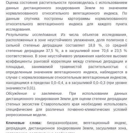
Оценка состояния растительности производилась с использованием
данных дистанционного зондирования Земли по значениям
нормализованного относительного вегетационного индекса. По
данным спутника построены картограммы нормализованного
относительного вегетационного индекса для каждого пункта
исследования.
Результаты исследования.
Из числа объектов исследования,
расположенных в зоне неустойчивого увлажнения, доля полигонов с
сильной степенью деградации составляет 18,8 %, со средней
степенью деградации 37,5 %, а в засушливой зоне 70,6 и 23,5 %
соответственно. В зоне неустойчивого увлажнения наиболее высокие
коэффициенты ранговой корреляции между степенью деградации и
площадью, занимаемой травянистой растительностью с
определенным значением вегетационного индекса, наблюдаются в
случае с нормализованным относительным вегетационным индексом,
находящимся в пределах 0,0–0,4, а в засушливой 0,0–0,3 (при уровне
значимости 0,01).
Обсуждение и заключение.
При использовании данных
дистанционного зондирования Земли для оценки степени деградации
степных экосистем Ставропольского края необходимо использовать
специфические для различных почвенно-климатических условий
регрессионные модели.
Ключевые слова:
биоразнообразие, вегетационный индекс,
деградация, дистанционное зондирование Земли, засушливая зона,