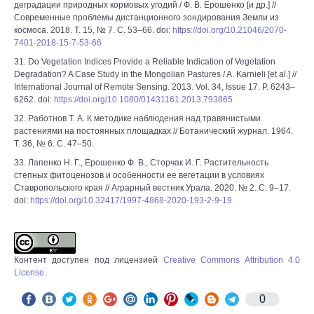
деградации природных кормовых угодий / Ф. В. Ерошенко [и др.] //
Современные проблемы дистанционного зондирования Земли из
космоса. 2018. Т. 15, № 7. С. 53–66. doi:
https://doi.org/10.21046/2070-
7401-2018-15-7-53-66
31. Do Vegetation Indices Provide a Reliable Indication of Vegetation
Degradation? A Case Study in the Mongolian Pastures / A. Karnieli [et al.] //
International Journal of Remote Sensing. 2013. Vol. 34, Issue 17. P. 6243–
6262. doi:
https://doi.org/10.1080/01431161.2013.793865
32. Работнов Т. А. К методике наблюдения над травянистыми
растениями на постоянных площадках // Ботанический журнал. 1964.
Т. 36, № 6. С. 47–50.
33. Лапенко Н. Г., Ерошенко Ф. В., Сторчак И. Г. Растительность
степных фитоценозов и особенности ее вегетации в условиях
Ставропольского края // Аграрный вестник Урала. 2020. № 2. С. 9–17.
doi:
https://doi.org/10.32417/1997-4868-2020-193-2-9-19
Контент доступен под лицензией
Creative Commons Attribution 4.0
License
.
0