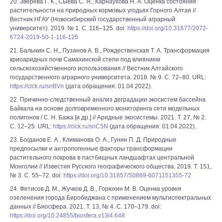
20. Зверева Г. К., Сыева С. Я., Карнаухова Н. А. Оценка состояния
растительности на природных кормовых угодьях Горного Алтая //
Вестник НГАУ (Новосибирский государственный аграрный
университет). 2019. № 1. С. 116–125. doi:
https://doi.org/10.31677/2072-
6724-2019-50-1-116-125
21. Балыкин С. Н., Пузанов А. В., Рождественская Т. А. Трансформация
криоаридных почв Самахинской степи под влиянием
сельскохозяйственного использования // Вестник Алтайского
государственного аграрного университета. 2018. № 9. С. 72–80. URL:
https://clck.ru/snBVn
(дата обращения: 01.04.2022).
22. Причинно-следственный анализ деградации экосистем бассейна
Байкала на основе долговременного мониторинга сети модельных
полигонов / С. Н. Бажа [и др.] // Аридные экосистемы. 2021. Т. 27, № 2.
С. 12–25. URL:
https://clck.ru/snC5N
(дата обращения: 01.04.2022).
23. Богданов Е. А., Климанова О. А., Гунин П. Д. Природные
предпосылки и антропогенные факторы трансформации
растительного покрова в пастбищных ландшафтах центральной
Монголии // Известия Русского географического общества. 2019. Т. 151,
№ 3. С. 55–72. doi:
https://doi.org/10.31857/S0869-6071151355-72
24. Фетисов Д. М., Жучков Д. В., Горюхин М. В. Оценка уровня
озеленения города Биробиджана с применением мультиспектральных
данных // Биосфера. 2021. Т. 13, № 4. С. 170–179. doi:
https://doi.org/10.24855/biosfera.v13i4.648