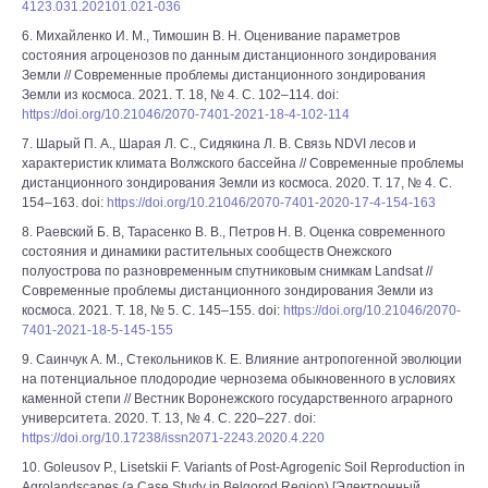
4123.031.202101.021-036
6. Михайленко И. М., Тимошин В. Н. Оценивание параметров
состояния агроценозов по данным дистанционного зондирования
Земли // Современные проблемы дистанционного зондирования
Земли из космоса. 2021. Т. 18, № 4. С. 102–114. doi:
https://doi.org/10.21046/2070-7401-2021-18-4-102-114
7. Шарый П. А., Шарая Л. С., Сидякина Л. В. Связь NDVI лесов и
характеристик климата Волжского бассейна // Современные проблемы
дистанционного зондирования Земли из космоса. 2020. Т. 17, № 4. С.
154–163. doi:
https://doi.org/10.21046/2070-7401-2020-17-4-154-163
8. Раевский Б. В, Тарасенко В. В., Петров Н. В. Оценка современного
состояния и динамики растительных сообществ Онежского
полуострова по разновременным спутниковым снимкам Landsat //
Современные проблемы дистанционного зондирования Земли из
космоса. 2021. Т. 18, № 5. С. 145–155. doi:
https://doi.org/10.21046/2070-
7401-2021-18-5-145-155
9. Саинчук А. М., Стекольников К. Е. Влияние антропогенной эволюции
на потенциальное плодородие чернозема обыкновенного в условиях
каменной степи // Вестник Воронежского государственного аграрного
университета. 2020. Т. 13, № 4. С. 220–227. doi:
https://doi.org/10.17238/issn2071-2243.2020.4.220
10. Goleusov P., Lisetskii F. Variants of Post-Agrogenic Soil Reproduction in
Agrolandscapes (a Case Study in Belgorod Region) [Электронный