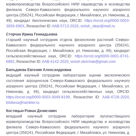
кормопроизводства Всероссийского НИИ овцеводства и козоводства
филиала Северо-Кавказского федерального научного аграрного
центра (356241, Российская Федерация, г. Михайловск, ул. Никонова, д.
49), кандидат биологических наук, ORCID:
https://orcid.org/0000-0003-
3856-690X
, Researcher ID:
AAB-5713-2020
,
sniish_stepi@mail.ru
Сторчак Ирина Геннадьевна
старший научный сотрудник отдела физиологии растений Северо-
Кавказского федерального научного аграрного центра (356241,
Российская Федерация, г. Михайловск, ул. Никонова, д. 49), кандидат
сельскохозяйственных наук, ORCID:
https://orcid.org/0000-0001-8741-
6882
, Researcher ID:
AAB-4142-2020
,
sniish.storchak@gmail.com
Бильдиева Евгения Александровна
ведущий научный сотрудник лаборатории оценки экологического
состояния агроценозов Северо-Кавказского федерального научного
аграрного центра (356241, Российская Федерация, г. Михайловск, ул.
Никонова, д. 49), кандидат сельскохозяйственных наук, ORCID:
https://orcid.org/0000-0003-3049-8199
, Researcher ID:
AAB-4726-2020
,
bildieva@rambler.ru
Костицын Роман Денисович
младший научный сотрудник лаборатории лугопастбищного
кормопроизводства Всероссийского НИИ овцеводства и козоводства
филиала Северо-Кавказского федерального научного аграрного
центра (356241, Российская Федерация, г. Михайловск, ул. Никонова, д.