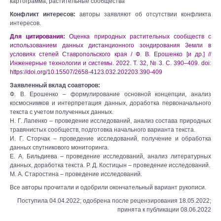
картограмма, растительные сообщества
Конфликт интересов:
авторы заявляют об отсутствии конфликта
интересов.
Для цитирования:
Оценка природных растительных сообществ с
использованием данных дистанционного зондирования Земли в
условиях степей Ставропольского края / Ф. В. Ерошенко [и др.] //
Инженерные технологии и системы. 2022. Т. 32, № 3. С. 390–409. doi:
https://doi.org/10.15507/2658-4123.032.202203.390-409
Заявленный вклад соавторов:
Ф. В. Ерошенко – формулирование основной концепции, анализ
космоснимков и интерпретация данных, доработка первоначального
текста с учетом полученных данных.
Н. Г. Лапенко – проведение исследований, анализ состава природных
травянистых сообществ, подготовка начального варианта текста.
И. Г. Сторчак – проведение исследований, получение и обработка
данных спутникового мониторинга.
Е. А. Бильдиева – проведение исследований, анализ литературных
данных, доработка текста. Р. Д. Костицын – проведение исследований.
М. А. Старостина – проведение исследований.
Все авторы прочитали и одобрили окончательный вариант рукописи.
Поступила 04.04.2022; одобрена после рецензирования 18.05.2022;
принята к публикации 08.06.2022