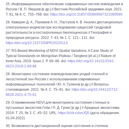
25. Информационное обеспечение современных систем земледелия в
России / В. П. Якушев [и др.] // Вестник Российской академии наук. 2021.
Т. 91, № 8. С. 755–768. doi:
https://doi.org/10.31857/S0869587321080090
26. Каверин Д. А., Панюков А. Н., Пастухов А. В. Анализ дистанционных
спектральных индексов при исследовании сукцессий тундровой
растительности в постагрогенных биогеоценозах // География и
природные ресурсы. 2022. Т. 43, № 1. С. 121– 131. doi:
https://doi.org/10.15372/GIPR20220113
27. RS-Based Monitoring of NDVI Spatial Variations: A Case Study of
Typical Grasslands on Mongolian Plateau / Tangkesi [et al.] // Nature of
Inner Asia. 2019. Issue 2. P. 69–86. doi:
https://doi.org/10.18101/2542-
0623-2019-2-69-86
28. Мониторинг состояния земледельческих угодий степной и
лесостепной зон России с использованием современных
информационных технологий / Ю. А. Гулянов [и др.] // Вопросы
степеведения. 2021. № 4. С. 75–81. doi:
https://doi.org/10.24412/2712-
8628-2021-4-75-81
29. О применении NDVI для мониторинга состояния степных и
пустынных экосистем Гоби / П. Д. Гунин [и др.] // Аридные экосистемы.
2019. Т. 25, № 3. С. 45–52. URL:
https://clck.ru/snJQ5
(дата обращения:
01.04.2022).
30. Возможности дистанционной оценки состояния и степени