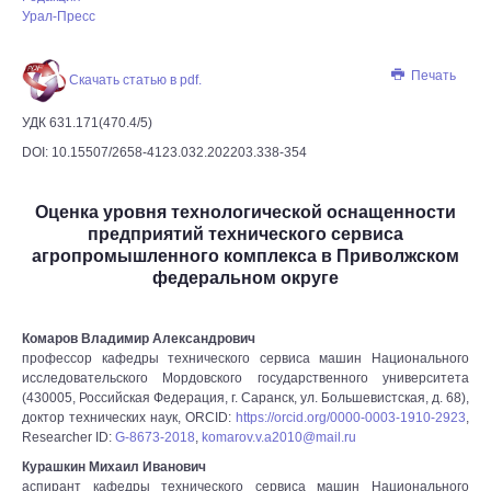
Урал-Пресс
Печать
Скачать статью в pdf.
УДК 631.171(470.4/5)
DOI: 10.15507/2658-4123.032.202203.338-354
Оценка уровня технологической оснащенности
предприятий технического сервиса
агропромышленного комплекса в Приволжском
федеральном округе
Комаров Владимир Александрович
профессор кафедры технического сервиса машин Национального
исследовательского Мордовского государственного университета
(430005, Российская Федерация, г. Саранск, ул. Большевистская, д. 68),
доктор технических наук, ORCID:
https://orcid.org/0000-0003-1910-2923
,
Researcher ID:
G-8673-2018
,
komarov.v.a2010@mail.ru
Курашкин Михаил Иванович
аспирант кафедры технического сервиса машин Национального