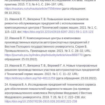
Актуальные направления научных исследований XXI века: теория и
практика. 2015. Т. 3, № 4-1. С. 194–197. URL:
https://naukaru.ru/ru/nauka/article/7556/view
(дата обращения:
08.10.2021).
21. Иванов В. П., Вигерина Т. В. Повышение качества проектов
ремонтно-обслуживающих предприятий с использованием
композиционных центров // Технический сервис машин. 2021. № 1. С.
115–123. doi:
https://doi.org/10.22314/2618-8287-2021-59-1-115-123
22. Иванов В. П. Композиционные центры в компоновках
производственных корпусов автотранспортных предприятий //
Вестник Полоцкого государственного университета. Серия В.
Промышленность. Прикладные науки. 2021. № 3. С. 28–32. URL:
https://journals.psu.by/index.php/industry/article/view/868/770
(дата
обращения: 25.03.2022).
23. Иванов В. П., Вигерина Т. В., Веремей Г. А. Новые планировочные
решения производственных участков автотранспортных предприятий
// Технический сервис машин. 2022. № 1. С. 11–22. URL:
https://elibrary.ru/item.asp?id=48111259
(дата обращения: 25.03.2022).
24. Комаров В. А. Исследование предприятий технического сервиса
для обеспечения показателей надежности машин (на примере
агропромышленного комплекса Республики Мордовия) // Вестник
Мордовского университета. 2018. Т. 28, № 2. С. 222–238. doi:
https://doi.org/10.15507/0236-2910.028.201802.222-238