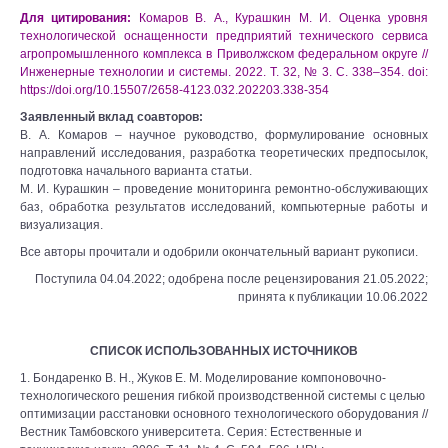
Для цитирования:
Комаров В. А., Курашкин М. И. Оценка уровня
технологической оснащенности предприятий технического сервиса
агропромышленного комплекса в Приволжском федеральном округе //
Инженерные технологии и системы. 2022. Т. 32, № 3. С. 338–354. doi:
https://doi.org/10.15507/2658-4123.032.202203.338-354
Заявленный вклад соавторов:
В. А. Комаров – научное руководство, формулирование основных
направлений исследования, разработка теоретических предпосылок,
подготовка начального варианта статьи.
М. И. Курашкин – проведение мониторинга ремонтно-обслуживающих
баз, обработка результатов исследований, компьютерные работы и
визуализация.
Все авторы прочитали и одобрили окончательный вариант рукописи.
Поступила 04.04.2022; одобрена после рецензирования 21.05.2022;
принята к публикации 10.06.2022
СПИСОК ИСПОЛЬЗОВАННЫХ ИСТОЧНИКОВ
1. Бондаренко В. Н., Жуков Е. М. Моделирование компоновочно-
технологического решения гибкой производственной системы с целью
оптимизации расстановки основного технологического оборудования //
Вестник Тамбовского университета. Серия: Естественные и