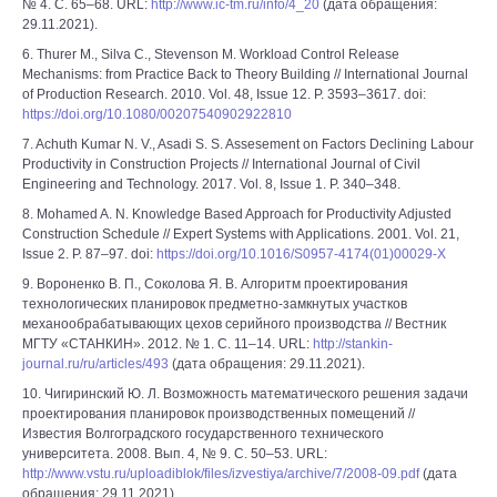
№ 4. С. 65–68. URL:
http://www.ic-tm.ru/info/4_20
(дата обращения:
29.11.2021).
6. Thurer M., Silva C., Stevenson M. Workload Control Release
Mechanisms: from Practice Back to Theory Building // International Journal
of Production Research. 2010. Vol. 48, Issue 12. P. 3593–3617. doi:
https://doi.org/10.1080/00207540902922810
7. Achuth Kumar N. V., Asadi S. S. Assesement on Factors Declining Labour
Productivity in Construction Projects // International Journal of Civil
Engineering and Technology. 2017. Vol. 8, Issue 1. P. 340–348.
8. Mohamed A. N. Knowledge Based Approach for Productivity Adjusted
Construction Schedule // Expert Systems with Applications. 2001. Vol. 21,
Issue 2. P. 87–97. doi:
https://doi.org/10.1016/S0957-4174(01)00029-X
9. Вороненко В. П., Соколова Я. В. Алгоритм проектирования
технологических планировок предметно-замкнутых участков
механообрабатывающих цехов серийного производства // Вестник
МГТУ «СТАНКИН». 2012. № 1. С. 11–14. URL:
http://stankin-
journal.ru/ru/articles/493
(дата обращения: 29.11.2021).
10. Чигиринский Ю. Л. Возможность математического решения задачи
проектирования планировок производственных помещений //
Известия Волгоградского государственного технического
университета. 2008. Вып. 4, № 9. С. 50–53. URL:
http://www.vstu.ru/uploadiblok/files/izvestiya/archive/7/2008-09.pdf
(дата
обращения: 29.11.2021).