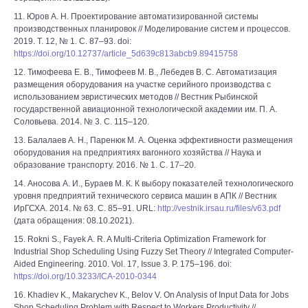
11. Юров А. Н. Проектирование автоматизированной системы
производственных планировок // Моделирование систем и процессов.
2019. Т. 12, № 1. С. 87–93. doi:
https://doi.org/10.12737/article_5d639c813abcb9.89415758
12. Тимофеева Е. В., Тимофеев М. В., Лебедев В. С. Автоматизация
размещения оборудования на участке серийного производства с
использованием эвристических методов // Вестник Рыбинской
государственной авиационной технологической академии им. П. А.
Соловьева. 2014. № 3. С. 115–120.
13. Балалаев А. Н., Паренюк М. А. Оценка эффективности размещения
оборудования на предприятиях вагонного хозяйства // Наука и
образование транспорту. 2016. № 1. С. 17–20.
14. Аносова А. И., Бураев М. К. К выбору показателей технологического
уровня предприятий технического сервиса машин в АПК // Вестник
ИрГСХА. 2014. № 63. С. 85–91. URL:
http://vestnik.irsau.ru/files/v63.pdf
(дата обращения: 08.10.2021).
15. Rokni S., Fayek A. R. A Multi-Criteria Optimization Framework for
Industrial Shop Scheduling Using Fuzzy Set Theory // Integrated Computer-
Aided Engineering. 2010. Vol. 17, Issue 3. P. 175–196. doi:
https://doi.org/10.3233/ICA-2010-0344
16. Khadiev K., Makarychev K., Belov V. On Analysis of Input Data for Jobs
Shop Scheduling Problem with Respect to Workers Productivity //