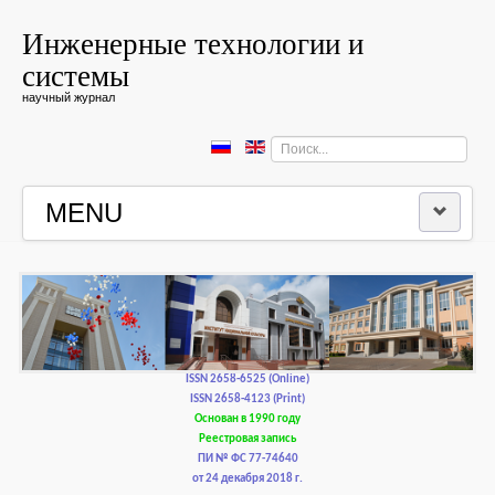
Инженерные технологии и
системы
научный журнал
Искать...
MENU
ГЛАВНАЯ
РЕДКОЛЛЕГИЯ
РЕДАКЦИОННАЯ ПОЛИТИКА И ЭТИКА
ISSN 2658-6525 (Online)
ISSN 2658-4123 (Print)
Основан в 1990 году
КОНТАКТЫ
Реестровая запись
ПИ № ФС 77-74640
от 24 декабря 2018 г.