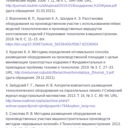
технические науки. 2006. Т. 11, № 4. С. 594–596. URL:
http://journals.tsutmb.ru/a8/upload/2019-01/Бондаренко,%20Жуков.pdf
(дата обращения: 31.03.2021).
2. Вороненко В. П., Куцелап К. А., Шалдов А. Э. Расстановка
оборудования на производственном участке с использованием гибких
моделей технологических и производственных маршрутов
изготовления изделий // Наукоемкие технологии в машиностроении.
2018. № 8. С. 11–15. doi:
https://doi.org/10.30987/article_5b536400cf58b7.82336964
3. Куцелап К. А. Методика определения оптимального способа
размещения оборудования на производственной площадке с целью
минимизации транспортных издержек // Фундаментальные и
прикладные проблемы техники и технологии. 2019. № 3. С. 27–33.
URL:
http://oreluniver.ru/public/file/archive/Annotatsiya_ZHurnal_3.pdf
(дата обращения: 29.11.2021).
4. Забудский Г. Г., Амзин И. В. Алгоритм компактного размещения
технологического оборудования на параллельных линиях // Сибирский
журнал индустриальной математики. 2013. Т. 16, № 3. С. 86–94. URL:
http://www.mathnet.ru/php/archive.phtml?
wshow=paper&jrnid=sjim&paperid=794&option_lang=rus
5. Соколова Я. В. Методика размещения оборудования на
производственных участках машиностроительных производств
методом «муравьиных колоний» // Технология машиностроения. 2013.