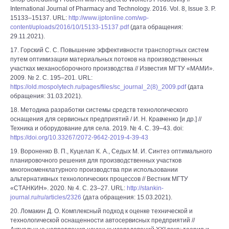
International Journal of Pharmacy and Technology. 2016. Vol. 8, Issue 3. P.
15133–15137. URL:
http://www.ijptonline.com/wp-
content/uploads/2016/10/15133-15137.pdf
(дата обращения:
29.11.2021).
17. Горский С. С. Повышение эффективности транспортных систем
путем оптимизации материальных потоков на производственных
участках механосборочного производства // Известия МГТУ «МАМИ».
2009. № 2. С. 195–201. URL:
https://old.mospolytech.ru/pages/files/sc_journal_2(8)_2009.pdf
(дата
обращения: 31.03.2021).
18. Методика разработки системы средств технологического
оснащения для сервисных предприятий / И. Н. Кравченко [и др.] //
Техника и оборудование для села. 2019. № 4. С. 39–43. doi:
https://doi.org/10.33267/2072-9642-2019-4-39-43
19. Вороненко В. П., Куцелап К. А., Седых М. И. Синтез оптимального
планировочного решения для производственных участков
многономенклатурного производства при использовании
альтернативных технологических процессов // Вестник МГТУ
«СТАНКИН». 2020. № 4. С. 23–27. URL:
http://stankin-
journal.ru/ru/articles/2326
(дата обращения: 15.03.2021).
20. Ломакин Д. О. Комплексный подход к оценке технической и
технологической оснащенности автосервисных предприятий //