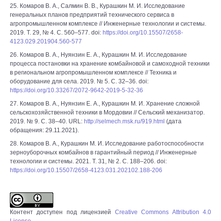
25. Комаров В. А., Салмин В. В., Курашкин М. И. Исследование
генеральных планов предприятий технического сервиса в
агропромышленном комплексе // Инженерные технологии и системы.
2019. Т. 29, № 4. С. 560–577. doi:
https://doi.org/10.15507/2658-
4123.029.201904.560-577
26. Комаров В. А., Нуянзин Е. А., Курашкин М. И. Исследование
процесса постановки на хранение комбайновой и самоходной техники
в региональном агропромышленном комплексе // Техника и
оборудование для села. 2019. № 5. С. 32–36. doi:
https://doi.org/10.33267/2072-9642-2019-5-32-36
27. Комаров В. А., Нуянзин Е. А., Курашкин М. И. Хранение сложной
сельскохозяйственной техники в Мордовии // Сельский механизатор.
2019. № 9. С. 38–40. URL:
http://selmech.msk.ru/919.html
(дата
обращения: 29.11.2021).
28. Комаров В. А., Курашкин М. И. Исследование работоспособности
зерноуборочных комбайнов в гарантийный период // Инженерные
технологии и системы. 2021. Т. 31, № 2. С. 188–206. doi:
https://doi.org/10.15507/2658-4123.031.202102.188-206
Контент доступен под лицензией
Creative Commons Attribution 4.0