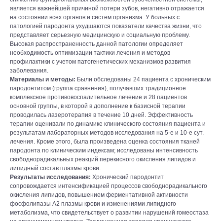
является важнейшей причиной потери зубов, негативно отражается
на состоянии всех органов и систем организма. У больных с
патологией пародонта ухудшаются показатели качества жизни, что
представляет серьезную медицинскую и социальную проблему.
Высокая распространенность данной патологии определяет
необходимость оптимизации тактики лечения и методов
профилактики с учетом патогенетических механизмов развития
заболевания.
Материалы и методы:
Были обследованы 24 пациента с хроническим
пародонтитом (группа сравнения), получавших традиционное
комплексное противовоспалительное лечение и 28 пациентов
основной группы, в которой в дополнение к базисной терапии
проводилась лазеротерапия в течение 10 дней. Эффективность
терапии оценивали по динамике клинического состояния пациента и
результатам лабораторных методов исследования на 5-е и 10-е сут.
лечения. Кроме этого, была произведена оценка состояния тканей
пародонта по клиническим индексам; исследованы интенсивность
свободнорадикальных реакций перекисного окисления липидов и
липидный состав плазмы крови.
Результаты исследования:
Хронический пародонтит
сопровождается интенсификацией процессов свободнорадикального
окисления липидов, повышением ферментативной активности
фосфолипазы А2 плазмы крови и изменениями липидного
метаболизма, что свидетельствует о развитии нарушений гомеостаза