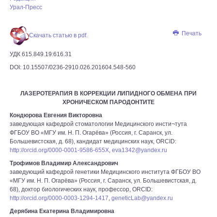
Урал-Пресс
Печать
Скачать статью в pdf.
УДК 615.849.19:616.31
DOI: 10.15507/0236-2910.026.201604.548-560
ЛАЗЕРОТЕРАПИЯ В КОРРЕКЦИИ ЛИПИДНОГО ОБМЕНА ПРИ
ХРОНИЧЕСКОМ ПАРОДОНТИТЕ
Кондюрова Евгения Викторовна
заведующая кафедрой стоматологии Медицинского инсти¬тута
ФГБОУ ВО «МГУ им. Н. П. Огарёва» (Россия, г. Саранск, ул.
Большевистская, д. 68), кандидат медицинских наук, ORCID:
http://orcid.org/0000-0001-9586-655X
,
eva1342@yandex.ru
Трофимов Владимир Александрович
заведующий кафедрой генетики Медицинского института ФГБОУ ВО
«МГУ им. Н. П. Огарёва» (Россия, г. Саранск, ул. Большевистская, д.
68), доктор биологических наук, профессор, ORCID:
http://orcid.org/0000-0003-1294-1417
,
geneticLab@yandex.ru
Дерябина Екатерина Владимировна