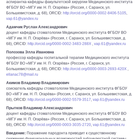
аспирантка кафедры факультетской хирургии Медицинского института
ФГБОУ ВО «МГУ им. Н. П. Огарёва» (Россия, г. Саранск, ул.
Большевистская, д. 68), ORCID:
http://orcid.org/0000-0002-8406-5105
,
vap.61@yandex.ru
Адамчик Руслан Александрович
доцент кафедры стоматологии Медицинского института ФГБОУ ВО
«МГУ им. Н. П. Огарёва» (Россия, г. Саранск, ул. Большевистская, д.
68), ORCID:
http://orcid.org/0000-0002-3483-288X
,
vap.61@yandex.ru
Полозова Элла Ивановна
профессор кафедры госпитальной терапии Медицинского института
ФГБОУ ВО «МГУ им. Н. П. Огарёва» (Россия, г. Саранск, ул.
Большевистская, д. 68), ORCID:
http://orcid.org/0000-0003-2693-420X
,
ellanac78@mail.ru
Акимов Владимир Владимирович
соискатель кафедры стоматологии Медицинского института ФГБОУ
ВО «МГУ им. Н. П. Огарёва» (Россия, г. Саранск, ул. Большевистская, д.
68), ORCID:
http://orcid.org/0000-0002-5579-3517
,
vap.61@yandex.ru
Прытков Владимир Александрович
доцент кафедры стоматологии Медицинского института ФГБОУ ВО
«МГУ им. Н. П. Огарёва» (Россия, г. Саранск, ул. Большевистская, д.
68), ORCID:
http://orcid.org/0000-0003-3035-2720
,
vap.61@yandex.ru
Введение:
Поражение пародонта приводит к существенному
снижению функциональных возможностей зубочелюстной системы,