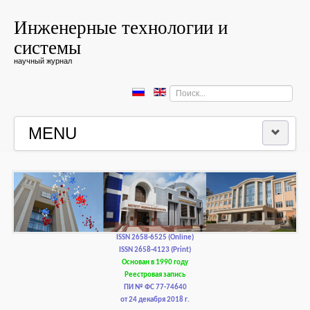
Инженерные технологии и
системы
научный журнал
Искать...
MENU
ГЛАВНАЯ
РЕДКОЛЛЕГИЯ
РЕДАКЦИОННАЯ ПОЛИТИКА И ЭТИКА
ISSN 2658-6525 (Online)
ISSN 2658-4123 (Print)
Основан в 1990 году
КОНТАКТЫ
Реестровая запись
ПИ № ФС 77-74640
от 24 декабря 2018 г.