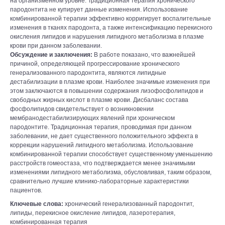
на организменном уровне. Традиционная терапия хронического
пародонтита не купирует данные изменения. Использование
комбинированной терапии эффективно корригирует воспалительные
изменения в тканях пародонта, а также интенсификацию перекисного
окисления липидов и нарушения липидного метаболизма в плазме
крови при данном заболевании.
Обсуждение и заключения:
В работе показано, что важнейшей
причиной, определяющей прогрессирование хронического
генерализованного пародонтита, являются липидные
дестабилизации в плазме крови. Наиболее значимые изменения при
этом заключаются в повышении содержания лизофосфолипидов и
свободных жирных кислот в плазме крови. Дисбаланс состава
фосфолипидов свидетельствует о возникновении
мембранодестабилизирующих явлений при хроническом
пародонтите. Традиционная терапия, проводимая при данном
заболевании, не дает существенного положительного эффекта в
коррекции нарушений липидного метаболизма. Использование
комбинированной терапии способствует существенному уменьшению
расстройств гомеостаза, что подтверждается менее значимыми
изменениями липидного метаболизма, обусловливая, таким образом,
сравнительно лучшие клинико-лабораторные характеристики
пациентов.
Ключевые слова:
хронический генерализованный пародонтит,
липиды, перекисное окисление липидов, лазеротерапия,
комбинированная терапия