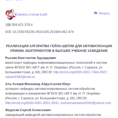
Печать
Скачать статью в pdf.
УДК 004.421:378.4
DOI: 10.15507/0236-2910.026.201604.462-474
РЕАЛИЗАЦИЯ АЛГОРИТМА ГЕЙЛА-ШЕПЛИ ДЛЯ АВТОМАТИЗАЦИИ
ПРИЕМА АБИТУРИЕНТОВ В ВЫСШЕЕ УЧЕБНОЕ ЗАВЕДЕНИЕ
Рыскин Константин Эдуардович
магистрант кафедры инфокоммуникационных технологий и систем
связи ФГБОУ ВО «МГУ им. Н. П. Огарёва» (Россия, г. Саранск, ул.
Большевистская, д. 68), ORCID:
http://orcid.org/0000-0001-7464-0607
,
valiant1994@mail.ru
Аль Аскари Моханнад Абдулсалам Юнус
аспирант кафедры автоматизированных систем обработки
информации и управления ФГБОУ ВО «МГУ им. Н. П. Огарёва»
(Россия, г. Саранск, ул. Большевистская, д. 68), ORCID:
http://orcid.org/0000-0001-8501-9541
,
mohannadsalam2000@yahoo.com
Федосин Сергей Алексеевич
заведующий кафедрой автоматизированных систем обработки