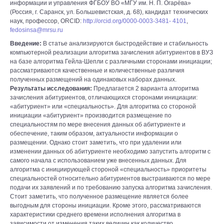
информации и управления ФГБОУ ВО «МГУ им. Н. П. Огарёва»
(Россия, г. Саранск, ул. Большевистская, д. 68), кандидат технических
наук, профессор, ORCID:
http://orcid.org/0000-0003-3481- 4101
,
fedosinsa@mrsu.ru
Введение:
В статье анализируются быстродействие и стабильность
компьютерной реализации алгоритма зачисления абитуриентов в ВУЗ
на базе алгоритма Гейла-Шепли с различными сторонами инициации;
рассматриваются качественные и количественные различия
полученных размещений на одинаковых наборах данных.
Результаты исследования:
Предлагается 2 варианта алгоритма
зачисления абитуриентов, отличающихся сторонами инициации:
«абитуриент» или «специальность». Для алгоритма со стороной
инициации «абитуриент» производится размещение по
специальностям по мере внесения данных об абитуриенте и
обеспечение, таким образом, актуальности информации о
размещении. Однако стоит заметить, что при удалении или
изменении данных об абитуриенте необходимо запустить алгоритм с
самого начала с использованием уже внесенных данных. Для
алгоритма с инициирующей стороной «специальность» приоритеты
специальностей относительно абитуриентов выстраиваются по мере
подачи их заявлений и по требованию запуска алгоритма зачисления.
Стоит заметить, что полученное размещение является более
выгодным для стороны инициации. Кроме этого, рассматриваются
характеристики среднего времени исполнения алгоритма в
зависимости от изменения таких величин как количество