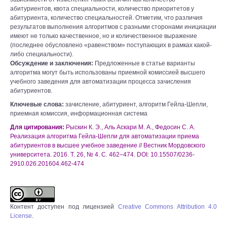
абитуриентов, квота специальности, количество приоритетов у
абитуриента, количество специальностей. Отметим, что различия
результатов выполнения алгоритмов с разными сторонами инициации
имеют не только качественное, но и количественное выражение
(последнее обусловлено «равенством» поступающих в рамках какой-
либо специальности).
Обсуждение и заключения:
Предложенные в статье варианты
алгоритма могут быть использованы приемной комиссией высшего
учебного заведения для автоматизации процесса зачисления
абитуриентов.
Ключевые слова:
зачисление, абитуриент, алгоритм Гейла-Шепли,
приемная комиссия, информационная система
Для цитирования:
Рыскин К. Э., Аль Аскари М. А., Федосин С. А.
Реализация алгоритма Гейла-Шепли для автоматизации приема
абитуриентов в высшее учебное заведение // Вестник Мордовского
университета. 2016. Т. 26, № 4. С. 462–474. DOI: 10.15507/0236-
2910.026.201604.462-474
Контент доступен под лицензией
Creative Commons Attribution 4.0
License
.