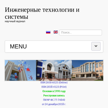
Инженерные технологии и
системы
научный журнал
Искать...
MENU
ГЛАВНАЯ
РЕДКОЛЛЕГИЯ
РЕДАКЦИОННАЯ ПОЛИТИКА И ЭТИКА
ISSN 2658-6525 (Online)
ISSN 2658-4123 (Print)
Основан в 1990 году
КОНТАКТЫ
Реестровая запись
ПИ № ФС 77-74640
от 24 декабря 2018 г.