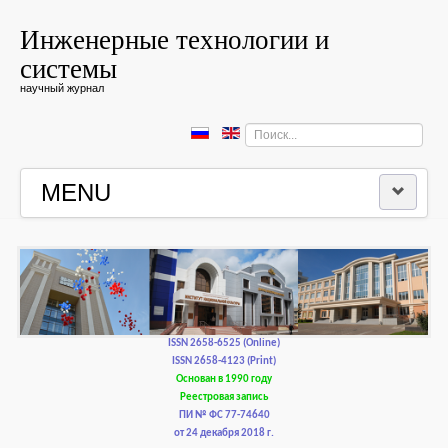
Инженерные технологии и
системы
научный журнал
Искать...
MENU
ГЛАВНАЯ
РЕДКОЛЛЕГИЯ
РЕДАКЦИОННАЯ ПОЛИТИКА И ЭТИКА
ISSN 2658-6525 (Online)
ISSN 2658-4123 (Print)
Основан в 1990 году
КОНТАКТЫ
Реестровая запись
ПИ № ФС 77-74640
от 24 декабря 2018 г.