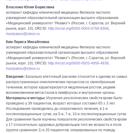
Власенко Юлия Борисовна
аспирант кафедры клинической медицины Филиала частного
учреждения образовательной организации высшего образования
«Медицинский университет “Реавиз”» (Россия, г. Саратов, ул. Верхний
рынок, корп. 10), ORCID:
http://orcid.org/0000-0003-0768-8568
,
maslyakov@inbox.ru
Ким Лариса Михайловна
аспирант кафедры клинической медицины Филиала частного
учреждения образовательной организации высшего образования
«Медицинский университет “Реавиз”» (Россия, г. Саратов, ул. Верхний
рынок, корп. 10), ORCID:
http://orcid.org/0000-0003-4956-4838
,
maslyakov@inbox.ru
Введение:
Базально-клеточный рак кожи относится к одному из самых
распространенных онкологических процессов со своеобразным
течением, которое характеризуется медленным ростом, редким
возникновением метастазов в лимфоузлы и внутренние органы.
Материалы и методы:
Изучение реологических свойств крови было
проведено у 39 пациентов, возраст которых составил 65 ± 3 лет.
Исследования проводились до оперативного лечения, в 1-е
послеоперационные сутки, на 5-е, 7-е, 10-е послеоперационные сутки.
Для сравнения были изучены показатели реологических свойств крови
у 17 относительно здоровых добровольцев того же возраста и пола
(группа сравнения 1) и 20 пациентов, оперированных по поводу