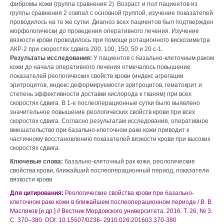
фибромы кожи (группа сравнения 2). Возраст и пол пациентов из
группы сравнения 2 совпал с основной группой, изучение показателей
проводилось на те же сутки. Диагноз всех пациентов был подтвержден
морфологически до проведения оперативного лечения. Изучение
вязкости крови проводилось при помощи ротационного вискозиметра
АКР-2 при скоростях сдвига 200, 100, 150, 50 и 20 с-1.
Результаты исследования:
У пациентов с базально-клеточным раком
кожи до начала оперативного лечения отмечалось повышение
показателей реологических свойств крови (индекс агрегации
эритроцитов, индекс деформируемости эритроцитов, гематокрит и
степень эффективности доставки кислорода к тканям) при всех
скоростях сдвига. В 1-е послеоперационные сутки было выявлено
значительное повышение реологических свойств крови при всех
скоростях сдвига. Согласно результатам исследования, оперативное
вмешательство при базально-клеточном раке кожи приводит к
частичному восстановлению показателей вязкости крови при высоких
скоростях сдвига.
Ключевые слова:
базально-клеточный рак кожи, реологические
свойства крови, ближайший послеоперационный период, показатели
вязкости крови
Для цитирования:
Реологические свойства крови при базально-
клеточном раке кожи в ближайшем послеоперационном периоде / В. В.
Масляков [и др.] // Вестник Мордовского университета. 2016. Т. 26, № 3.
С. 370–380. DOI: 10.15507/0236- 2910.026.201603.370-380