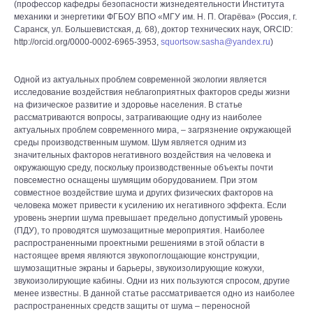
(профессор кафедры безопасности жизнедеятельности Института
механики и энергетики ФГБОУ ВПО «МГУ им. Н. П. Огарёва» (Россия, г.
Саранск, ул. Большевистская, д. 68), доктор технических наук, ORCID:
http://orcid.org/0000-0002-6965-3953,
squortsow.sasha@yandex.ru
)
Одной из актуальных проблем современной экологии является
исследование воздействия неблагоприятных факторов среды жизни
на физическое развитие и здоровье населения. В статье
рассматриваются вопросы, затрагивающие одну из наиболее
актуальных проблем современного мира, – загрязнение окружающей
среды производственным шумом. Шум является одним из
значительных факторов негативного воздействия на человека и
окружающую среду, поскольку производственные объекты почти
повсеместно оснащены шумящим оборудованием. При этом
совместное воздействие шума и других физических факторов на
человека может привести к усилению их негативного эффекта. Если
уровень энергии шума превышает предельно допустимый уровень
(ПДУ), то проводятся шумозащитные мероприятия. Наиболее
распространенными проектными решениями в этой области в
настоящее время являются звукопоглощающие конструкции,
шумозащитные экраны и барьеры, звукоизолирующие кожухи,
звукоизолирующие кабины. Одни из них пользуются спросом, другие
менее известны. В данной статье рассматривается одно из наиболее
распространенных средств защиты от шума – переносной