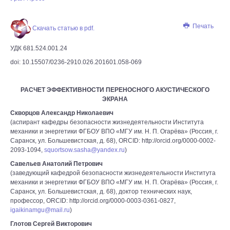
Печать
Скачать статью в pdf.
УДК 681.524.001.24
doi: 10.15507/0236-2910.026.201601.058-069
РАСЧЕТ ЭФФЕКТИВНОСТИ ПЕРЕНОСНОГО АКУСТИЧЕСКОГО
ЭКРАНА
Скворцов Александр Николаевич
(аспирант кафедры безопасности жизнедеятельности Института
механики и энергетики ФГБОУ ВПО «МГУ им. Н. П. Огарёва» (Россия, г.
Саранск, ул. Большевистская, д. 68), ORCID: http://orcid.org/0000-0002-
2093-1094,
squortsow.sasha@yandex.ru
)
Савельев Анатолий Петрович
(заведующий кафедрой безопасности жизнедеятельности Института
механики и энергетики ФГБОУ ВПО «МГУ им. Н. П. Огарёва» (Россия, г.
Саранск, ул. Большевистская, д. 68), доктор технических наук,
профессор, ORCID: http://orcid.org/0000-0003-0361-0827,
igaikinamgu@mail.ru
)
Глотов Сергей Викторович