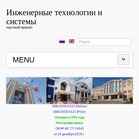
Инженерные технологии и
системы
научный журнал
Искать...
MENU
ГЛАВНАЯ
РЕДКОЛЛЕГИЯ
РЕДАКЦИОННАЯ ПОЛИТИКА И ЭТИКА
ISSN 2658-6525 (Online)
ISSN 2658-4123 (Print)
Основан в 1990 году
КОНТАКТЫ
Реестровая запись
ПИ № ФС 77-74640
от 24 декабря 2018 г.