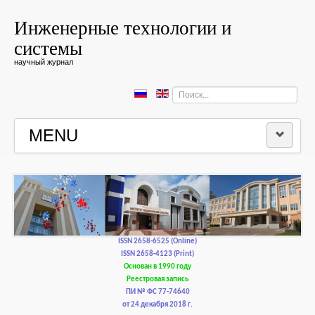
Инженерные технологии и
системы
научный журнал
Искать...
MENU
ГЛАВНАЯ
РЕДКОЛЛЕГИЯ
РЕДАКЦИОННАЯ ПОЛИТИКА И ЭТИКА
ISSN 2658-6525 (Online)
ISSN 2658-4123 (Print)
Основан в 1990 году
КОНТАКТЫ
Реестровая запись
ПИ № ФС 77-74640
от 24 декабря 2018 г.