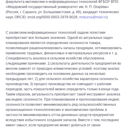
факультета математики и информационных технологий ФГБОУ ВПО
«Мордовский государственный университет им. Н. П. Огарёва»
(Россия, г. Саранск, ул. Большевистская, д. 68), кандидат технических
наук, ORCID: orcid.org/0000-0003-2978-9028,
motuzoa@mail.ru
)
С развитием информационных технологий задачи логистики
приобретают все большее значение. Одной из актуальных задач
планирования является определение сезонности товара,
позволяющее рационализировать запасы продукции, оптимизировать
применение трудовых, финансовых и материальных ресурсов и т. д.
Специфичность анализа в сельском хозяйстве обусловлена
следующими причинами: 1) результаты деятельности предприятия во
многом зависят от природно-климатических условий, поэтому анализ
необходимо производить на основании данных за несколько
предыдущих лет; 2) для сельского хозяйства характерна сезонность
производства; 3) процесс производства не совпадает с рабочим
периодом, часть показателей можно определить только в конце года.
Таким образом, актуальность приобретает такой инструмент анализа
как индекс сезонности. При планировании и прогнозировании индекс
сезонности позволяет минимизировать ряд сельскохозяйственных
организационно-технологических и экономических проблем, в
частности минимизировать отток денежных средств предприятия
вследствие избыточного создания запасов. Вместе с тем, последнее
имеет смысл, если предприятие может добиться от своих