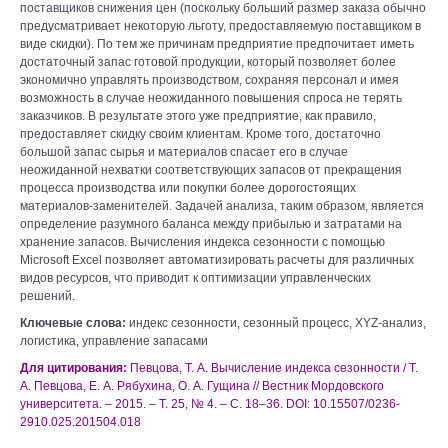
поставщиков снижения цен (поскольку больший размер заказа обычно
предусматривает некоторую льготу, предоставляемую поставщиком в
виде скидки). По тем же причинам предприятие предпочитает иметь
достаточный запас готовой продукции, который позволяет более
экономично управлять производством, сохраняя персонал и имея
возможность в случае неожиданного повышения спроса не терять
заказчиков. В результате этого уже предприятие, как правило,
предоставляет скидку своим клиентам. Кроме того, достаточно
большой запас сырья и материалов спасает его в случае
неожиданной нехватки соответствующих запасов от прекращения
процесса производства или покупки более дорогостоящих
материалов-заменителей. Задачей анализа, таким образом, является
определение разумного баланса между прибылью и затратами на
хранение запасов. Вычисления индекса сезонности с помощью
Microsoft Excel позволяет автоматизировать расчеты для различных
видов ресурсов, что приводит к оптимизации управленческих
решений.
Ключевые слова:
индекс сезонности, сезонный процесс, XYZ-анализ,
логистика, управление запасами
Для цитирования:
Певцова, Т. А. Вычисление индекса сезонности / Т.
А. Певцова, Е. А. Рябухина, О. А. Гущина // Вестник Мордовского
университета. – 2015. – Т. 25, № 4. – С. 18–36. DOI: 10.15507/0236-
2910.025.201504.018