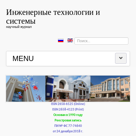
Инженерные технологии и
системы
научный журнал
Искать...
MENU
ГЛАВНАЯ
РЕДКОЛЛЕГИЯ
РЕДАКЦИОННАЯ ПОЛИТИКА И ЭТИКА
ISSN 2658-6525 (Online)
ISSN 2658-4123 (Print)
Основан в 1990 году
КОНТАКТЫ
Реестровая запись
ПИ № ФС 77-74640
от 24 декабря 2018 г.