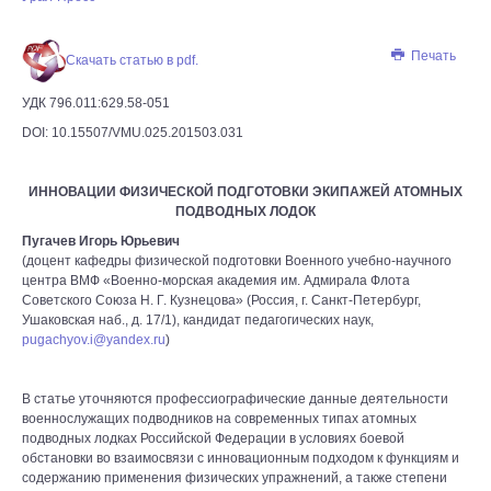
Печать
Скачать статью в pdf.
УДК 796.011:629.58-051
DOI: 10.15507/VMU.025.201503.031
ИННОВАЦИИ ФИЗИЧЕСКОЙ ПОДГОТОВКИ ЭКИПАЖЕЙ АТОМНЫХ
ПОДВОДНЫХ ЛОДОК
Пугачев Игорь Юрьевич
(доцент кафедры физической подготовки Военного учебно-научного
центра ВМФ «Военно-морская академия им. Адмирала Флота
Советского Союза Н. Г. Кузнецова» (Россия, г. Санкт-Петербург,
Ушаковская наб., д. 17/1), кандидат педагогических наук,
pugachyov.i@yandex.ru
)
В статье уточняются профессиографические данные деятельности
военнослужащих подводников на современных типах атомных
подводных лодках Российской Федерации в условиях боевой
обстановки во взаимосвязи с инновационным подходом к функциям и
содержанию применения физических упражнений, а также степени