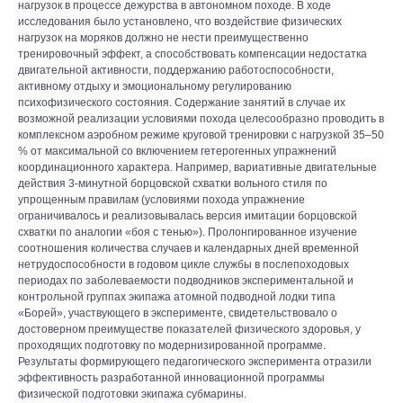
нагрузок в процессе дежурства в автономном походе. В ходе
исследования было установлено, что воздействие физических
нагрузок на моряков должно не нести преимущественно
тренировочный эффект, а способствовать компенсации недостатка
двигательной активности, поддержанию работоспособности,
активному отдыху и эмоциональному регулированию
психофизического состояния. Содержание занятий в случае их
возможной реализации условиями похода целесообразно проводить в
комплексном аэробном режиме круговой тренировки с нагрузкой 35–50
% от максимальной со включением гетерогенных упражнений
координационного характера. Например, вариативные двигательные
действия 3-минутной борцовской схватки вольного стиля по
упрощенным правилам (условиями похода упражнение
ограничивалось и реализовывалась версия имитации борцовской
схватки по аналогии «боя с тенью»). Пролонгированное изучение
соотношения количества случаев и календарных дней временной
нетрудоспособности в годовом цикле службы в послепоходовых
периодах по заболеваемости подводников экспериментальной и
контрольной группах экипажа атомной подводной лодки типа
«Борей», участвующего в эксперименте, свидетельствовало о
достоверном преимуществе показателей физического здоровья, у
проходящих подготовку по модернизированной программе.
Результаты формирующего педагогического эксперимента отразили
эффективность разработанной инновационной программы
физической подготовки экипажа субмарины.