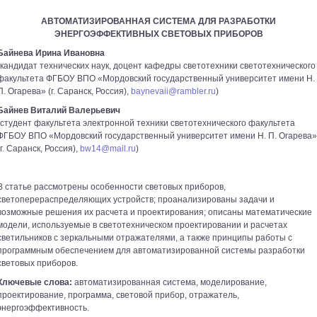
АВТОМАТИЗИРОВАННАЯ СИСТЕМА ДЛЯ РАЗРАБОТКИ
ЭНЕРГОЭФФЕКТИВНЫХ СВЕТОВЫХ ПРИБОРОВ
Байнева Ирина Ивановна
(кандидат технических наук, доцент кафедры светотехники светотехнического
факультета ФГБОУ ВПО «Мордовский государственный университет имени Н.
П. Огарева» (г. Саранск, Россия),
baynevaii@rambler.ru
)
Байнев Виталий Валерьевич
(студент факультета электронной техники светотехнического факультета
ФГБОУ ВПО «Мордовский государственный университет имени Н. П. Огарева»
(г. Саранск, Россия),
bw14@mail.ru
)
В статье рассмотрены особенности световых приборов,
светоперераспределяющих устройств; проанализированы задачи и
возможные решения их расчета и проектирования; описаны математические
модели, используемые в светотехническом проектировании и расчетах
светильников с зеркальными отражателями, а также принципы работы с
программным обеспечением для автоматизированной системы разработки
световых приборов.
Ключевые слова:
автоматизированная система, моделирование,
проектирование, программа, световой прибор, отражатель,
энергоэффективность.