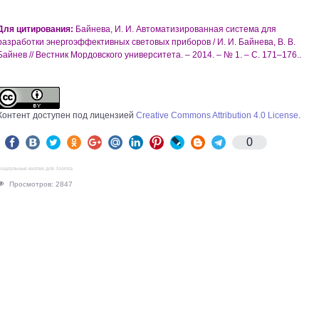
Для цитирования:
Байнева, И. И. Автоматизированная система для
разработки энергоэффективных световых приборов / И. И. Байнева, В. В.
Байнев // Вестник Мордовского университета. – 2014. – № 1. – С. 171–176..
Контент доступен под лицензией
Creative Commons Attribution 4.0 License
.
0
оциальные кнопки для Joomla
Просмотров: 2847