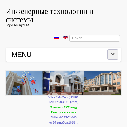
Инженерные технологии и
системы
научный журнал
Искать...
MENU
ГЛАВНАЯ
РЕДКОЛЛЕГИЯ
РЕДАКЦИОННАЯ ПОЛИТИКА И ЭТИКА
ISSN 2658-6525 (Online)
ISSN 2658-4123 (Print)
Основан в 1990 году
КОНТАКТЫ
Реестровая запись
ПИ № ФС 77-74640
от 24 декабря 2018 г.