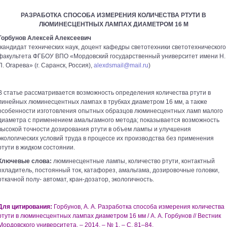
РАЗРАБОТКА СПОСОБА ИЗМЕРЕНИЯ КОЛИЧЕСТВА РТУТИ В
ЛЮМИНЕСЦЕНТНЫХ ЛАМПАХ ДИАМЕТРОМ 16 М
Горбунов Алексей Алексеевич
(кандидат технических наук, доцент кафедры светотехники светотехнического
факультета ФГБОУ ВПО «Мордовский государственный университет имени Н.
П. Огарева» (г. Саранск, Россия),
alexdsmail@mail.ru
)
В статье рассматривается возможность определения количества ртути в
линейных люминесцентных лампах в трубках диаметром 16 мм, а также
особенности изготовления опытных образцов люминесцентных ламп малого
диаметра с применением амальгамного метода; показывается возможность
высокой точности дозирования ртути в объем лампы и улучшения
экологических условий труда в процессе их производства без применения
ртути в жидком состоянии.
Ключевые слова:
люминесцентные лампы, количество ртути, контактный
охладитель, постоянный ток, катафорез, амальгама, дозировочные головки,
откачной полу- автомат, кран-дозатор, экологичность.
Для цитирования:
Горбунов, А. А. Разработка способа измерения количества
ртути в люминесцентных лампах диаметром 16 мм / А. А. Горбунов // Вестник
Мордовского университета. – 2014. – № 1. – С. 81–84.