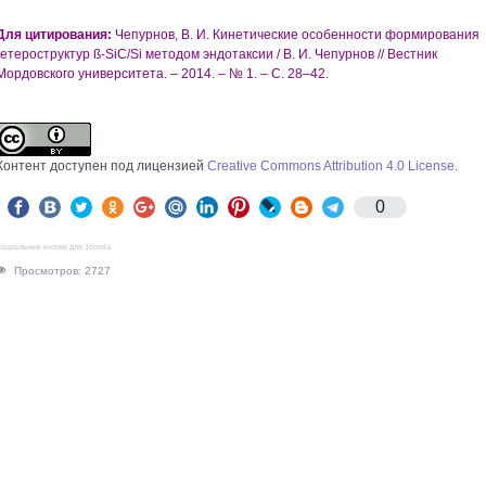
Для цитирования:
Чепурнов, В. И. Кинетические особенности формирования
гетероструктур ß-SiC/Si методом эндотаксии / В. И. Чепурнов // Вестник
Мордовского университета. – 2014. – № 1. – С. 28–42.
Контент доступен под лицензией
Creative Commons Attribution 4.0 License
.
0
оциальные кнопки для Joomla
Просмотров: 2727