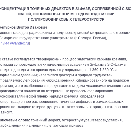
КОНЦЕНТРАЦИЯ ТОЧЕЧНЫХ ДЕФЕКТОВ В Si-ФАЗЕ, СОПРЯЖЕННОЙ С SiC
ФАЗОЙ, СФОРМИРОВАННОЙ МЕТОДОМ ЭНДОТАКСИИ
ПОЛУПРОВОДНИКОВЫХ ГЕТЕРОСТРУКТУР
Чепурнов Виктор Иванович
(доцент кафедры радиофизики и полупроводниковой микронано-электроники
Самарского государственного университета (г. Самара, Россия),
chvi44@yandex.ru
)
В статье исследуется твердофазный процесс эндотаксии карбида кремния,
который сопровождается химическим превращением Si-фазы в SiC-фазу в
среде водорода и его производных с углеродом при t 1 360-1 380 °С и
нормальном давлении; излагаются факторы и природа трудностей
управляемого легирования карбида кремния, сформированного на подложке
кремния, и его особенности; предлагаются модели механизмов влияния типа
проводимости подложки на гетерогенные процессы формирования
монокристаллической пленки карбида кремния; определяется
концентрационное распределение точечных дефектов в рамках фазовых
границ по толщине гетероструктуры, а также роль факторов, от которых оно
зависит.
Ключевые слова:
точечный дефект, гетероструктура, гетероэндотаксия,
карбид кремния на кремнии, легирующая примесь