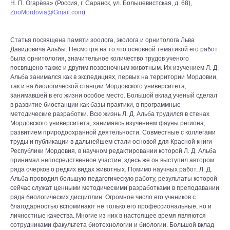
Н. П. Огарёва» (Россия, г. Саранск, ул. Большевистская, д. 68),
ZooMordovia@Gmail.com
)
Статья посвящена памяти зоолога, эколога и орнитолога Льва
Давидовича Альбы. Несмотря на то что основной тематикой его работ
была орнитология, значительное количество трудов ученого
посвящено также и другим позвоночным животным. Их изучением Л. Д.
Альба занимался как в экспедициях, первых на территории Мордовии,
так и на биологической станции Мордовского университета,
занимавшей в его жизни особое место. Большой вклад ученый сделал
в развитие биостанции как базы практики, в программные
методические разработки. Всю жизнь Л. Д. Альба трудился в стенах
Мордовского университета, занимаясь изучением фауны региона,
развитием природоохранной деятельности. Совместные с коллегами
труды и публикации в дальнейшем стали основой для Красной книги
Республики Мордовия, в научном редактировании которой Л. Д. Альба
принимал непосредственное участие; здесь же он выступил автором
ряда очерков о редких видах животных. Помимо научных работ, Л. Д.
Альба проводил большую педагогическую работу, результаты которой
сейчас служат ценными методическими разработками в преподавании
ряда биологических дисциплин. Огромное число его учеников с
благодарностью вспоминают не только его профессиональные, но и
личностные качества. Многие из них в настоящее время являются
сотрудниками факультета биотехнологии и биологии. Большой вклад