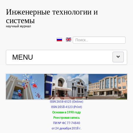
Инженерные технологии и
системы
научный журнал
Искать...
MENU
ГЛАВНАЯ
РЕДКОЛЛЕГИЯ
РЕДАКЦИОННАЯ ПОЛИТИКА И ЭТИКА
ISSN 2658-6525 (Online)
ISSN 2658-4123 (Print)
Основан в 1990 году
КОНТАКТЫ
Реестровая запись
ПИ № ФС 77-74640
от 24 декабря 2018 г.