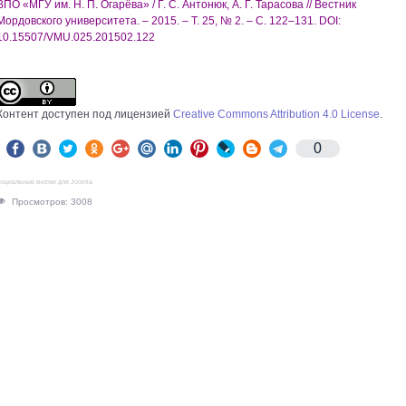
ВПО «МГУ им. Н. П. Огарёва» / Г. С. Антонюк, А. Г. Тарасова // Вестник
Мордовского университета. – 2015. – Т. 25, № 2. – С. 122–131. DOI:
10.15507/VMU.025.201502.122
Контент доступен под лицензией
Creative Commons Attribution 4.0 License
.
0
оциальные кнопки для Joomla
Просмотров: 3008