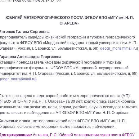
DOI: 10.15507/VMU.025.201502.122
ЮБИЛЕЙ МЕТЕОРОЛОГИЧЕСКОГО ПОСТА ФГБОУ ВПО «МГУ им. Н. П.
ОГАРЕВА»
Антонюк Галина Сергеевна
(преподаватель кафедры физической географии и туризма географического
факультета ФГБОУ ВПО «Мордовский государственный университет им. Н. П.
Огарёва» (Россия, г. Саранск, ул. Большевистская, д. 68),
geogr_moris@mail.ru
)
Тарасова Александра Георгиевна
(старший преподаватель кафедры физической географии и туризма
географического факультета ФГБОУ ВПО «Мордовский государственный
университет им. Н. П. Огарёва» (Россия, г. Саранск, ул. Большевистская, д. 68),
geogr_moris@mail.ru
)
Статья посвящена плодотворной работе метеорологического поста (МП)
ФГБОУ ВПО «МГУ им. Н. П. Огарёва» за 30 лет; кратко описывается хроника
основных этапов развития, цели, задачи, учебная, научно-исследовательская
деятельность и наблюдения на МП ФГБОУ ВПО «МГУ им. Н. П. Огарёва».
Ключевые слова:
метеорологический пост ФГБОУ ВПО «МГУ им. Н. П.
Огарёва», основные метеорологические параметры наблюдений.
Для цитирования:
Антонюк, Г. С. Юбилей метеорологического поста ФГБОУ