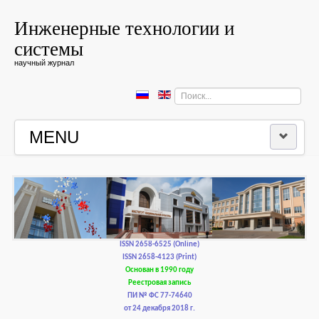
Инженерные технологии и
системы
научный журнал
Искать...
MENU
ГЛАВНАЯ
РЕДКОЛЛЕГИЯ
РЕДАКЦИОННАЯ ПОЛИТИКА И ЭТИКА
ISSN 2658-6525 (Online)
ISSN 2658-4123 (Print)
Основан в 1990 году
КОНТАКТЫ
Реестровая запись
ПИ № ФС 77-74640
от 24 декабря 2018 г.