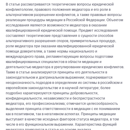
В статье рассматриваются теоретические вопросы юридической
конфликтологии, правового положения медиатора и его роли в
альтернативном разрешении конфликтов, а также правовые вопросы
реализации процедуры медиации в Российской Федерации. Объектом
исследования являются возможности медиатора в оказании
квалифицированной юридической помощи. Предмет исследования
составляют теоретические представления о сущности способов
альтернативного разрешения споров, примирительных процедур,
роли медиатора при оказании квалифицированной юридической
помощи доверителям, а также нормы национального и
международного права, регламентирующие вопросы подготовки
квалифицированных специалистов в области медиации и
деятельностью медиатора в урегулировании юридических конфликтов.
Также в статье анализируются принципы его деятельности в
законодательном и доктринальном выражении; подчеркивается
неоднозначность подходов в определении их системы в российском и
европейском законодательстве и в научной литературе; более
подробно характеризуются принципы добровольности,
конфиденциальности, независимости и беспристрастности
медиатора, его профессионализма; отмечается целесообразность
выделения принципа ответственности в медиации с ее пониманием
как в позитивном, так в негативном аспектах. Принципы медиации
выступают в качестве исходных факторов статуса медиатора, в том
числе в его функциональном выражении. Характеристика функций
медиатора приводится в статье на основе анализа