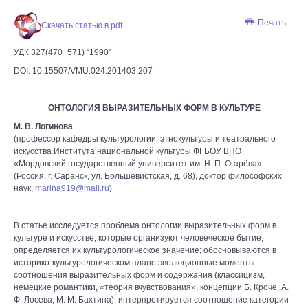
Печать
Скачать статью в pdf.
УДК 327(470+571) “1990”
DOI: 10.15507/VMU.024.201403.207
ОНТОЛОГИЯ ВЫРАЗИТЕЛЬНЫХ ФОРМ В КУЛЬТУРЕ
М. В. Логинова
(профессор кафедры культурологии, этнокультуры и театрального
искусства Института национальной культуры ФГБОУ ВПО
«Мордовский государственный университет им. Н. П. Огарёва»
(Россия, г. Саранск, ул. Большевистская, д. 68), доктор философских
наук,
marina919@mail.ru
)
В статье исследуется проблема онтологии выразительных форм в
культуре и искусстве, которые организуют человеческое бытие;
определяется их культурологическое значение; обосновываются в
историко-культурологическом плане эволюционные моменты
соотношения выразительных форм и содержания (классицизм,
немецкие романтики, «теория вчувствования», концепции Б. Кроче, А.
Ф. Лосева, М. М. Бахтина); интерпретируется соотношение категории