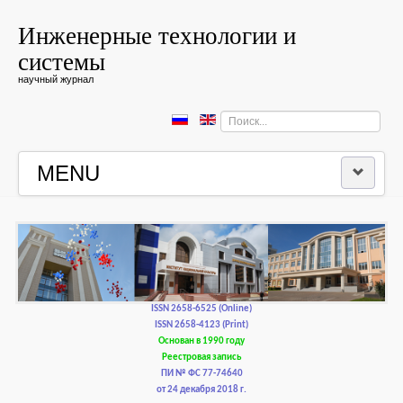
Инженерные технологии и
системы
научный журнал
Искать...
MENU
ГЛАВНАЯ
РЕДКОЛЛЕГИЯ
РЕДАКЦИОННАЯ ПОЛИТИКА И ЭТИКА
ISSN 2658-6525 (Online)
ISSN 2658-4123 (Print)
Основан в 1990 году
КОНТАКТЫ
Реестровая запись
ПИ № ФС 77-74640
от 24 декабря 2018 г.