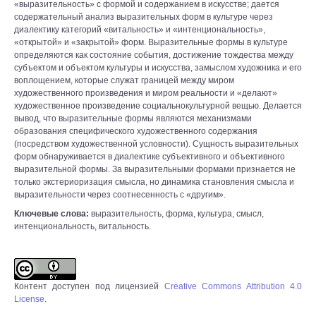
«выразительность» с формой и содержанием в искусстве; дается
содержательный анализ выразительных форм в культуре через
диалектику категорий «витальность» и «интенциональность»,
«открытой» и «закрытой» форм. Выразительные формы в культуре
определяются как состояние события, достижение тождества между
субъектом и объектом культуры и искусства, замыслом художника и его
воплощением, которые служат границей между миром
художественного произведения и миром реальности и «делают»
художественное произведение социальнокультурной вещью. Делается
вывод, что выразительные формы являются механизмами
образования специфического художественного содержания
(посредством художественной условности). Сущность выразительных
форм обнаруживается в диалектике субъективного и объективного
выразительной формы. За выразительными формами признается не
только экстериоризация смысла, но динамика становления смысла и
выразительности через соотнесенность с «другим».
Ключевые слова:
выразительность, форма, культура, смысл,
интенциональность, витальность.
Контент доступен под лицензией
Creative Commons Attribution 4.0
License
.