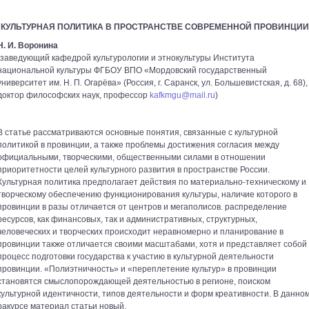
КУЛЬТУРНАЯ ПОЛИТИКА В ПРОСТРАНСТВЕ СОВРЕМЕННОЙ ПРОВИНЦИИ
Н. И. Воронина
(заведующий кафедрой культурологии и этнокультуры Института
национальной культуры ФГБОУ ВПО «Мордовский государственный
университет им. Н. П. Огарёва» (Россия, г. Саранск, ул. Большевистская, д. 68),
доктор философских наук, профессор
kafkmgu@mail.ru
)
В статье рассматриваются основные понятия, связанные с культурной
политикой в провинции, а также проблемы достижения согласия между
официальными, творческими, общественными силами в отношении
приоритетности целей культурного развития в пространстве России.
Культурная политика предполагает действия по материально-техническому и
творческому обеспечению функционирования культуры, наличие которого в
провинции в разы отличается от центров и мегаполисов. распределение
ресурсов, как финансовых, так и административных, структурных,
человеческих и творческих происходит неравномерно и планирование в
провинции также отличается своими масштабами, хотя и представляет собой
процесс подготовки государства к участию в культурной деятельности
провинции. «Полиэтничность» и «переплетение культур» в провинции
становятся смыслопорождающей деятельностью в регионе, поиском
культурной идентичности, типов деятельности и форм креативности. В данно
ракурсе материал статьи новый.