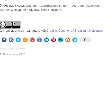
Ключевые слова:
культура, политика, провинция, пространство, власть,
субъект культурной политики, этнос, личность.
Контент доступен под лицензией
Creative Commons Attribution 4.0 License
.
0
оциальные кнопки для Joomla
Просмотров: 2907