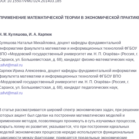
DOI: 10.15507/VMU.024.201403.185
ПРИМЕНЕНИЕ МАТЕМАТИЧЕСКОЙ ТЕОРИИ В ЭКОНОМИЧЕСКОЙ ПРАКТИК
Н. М. Куляшова, И. А. Карпюк
Куляшова Наталья Михайловна, доцент кафедры фундаментальной
информатики факультета математики и информационных технологий ФГБОУ
ВПО «Мордовский государственный университет им. Н. П. Огарёва» (Россия, г.
Саранск, ул. Большевистская, д. 68), кандидат физико-математических наук,
kafivt@mail.ru
Карпюк Ирина Алексеевна, доцент кафедры фундаментальной информатики
факультета математики и информационных технологий ФГБОУ ВПО
«Мордовский государственный университет им. Н. П. Огарёва» (Россия, г.
Саранск, ул. Большевистская, д. 68), кандидат педагогических наук,
kafivt@mail.ru
В статье рассматривается широкий спектр экономических задач, при решении
которых акцент был сделан на построении математических моделей и
применении методов, позволяющих проникнуть в суть изучаемых процессов,
вскрыть логику их развития; указывается, что при построении идеальных
моделей экономических процессов нередко используются функциональные
зависимости между факторами; приводятся предельные экономические