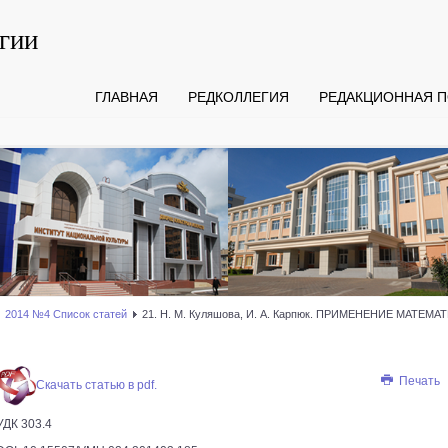
гии
ГЛАВНАЯ
РЕДКОЛЛЕГИЯ
РЕДАКЦИОННАЯ П
2014 №4 Список статей
21. Н. М. Куляшова, И. А. Карпюк. ПРИМЕНЕНИЕ МАТ
Печать
Скачать статью в pdf.
УДК 303.4