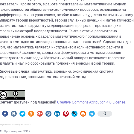
показатели. Кроме этого, в работе представлены математические модели
закономерностей общественно-экономических процессов, основанные на
дифференциальных уравнениях; особое внимание уделено математическому
аппарату теории вероятностей, теории случайных функций и математической
статистике как инструменту моделирования процессов, протекающих в
условиях некоторой неопределенности. Также в статье рассмотрено
применение основных разделов математического программирования в
качестве методов оптимизации экономических показателей. Сделан вывод о
том, что математика является инструментом количественного расчета в
современной экономике, средством формулировки и методом решения
исследовательских задач. Математический аппарат позволяет корректно
излагать и научно обосновывать положения экономической теории.
Ключевые слова:
математика, экономика, экономическая система,
моделирование, экономико-математический метод.
Контент доступен под лицензией
Creative Commons Attribution 4.0 License
.
0
оциальные кнопки для Joomla
Просмотров: 3319