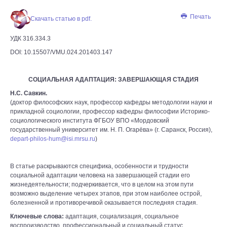
Печать
Скачать статью в pdf.
УДК 316.334.3
DOI: 10.15507/VMU.024.201403.147
СОЦИАЛЬНАЯ АДАПТАЦИЯ: ЗАВЕРШАЮЩАЯ СТАДИЯ
Н.С. Савкин.
(доктор философских наук, профессор кафедры методологии науки и
прикладной социологии, профессор кафедры философии Историко-
социологического института ФГБОУ ВПО «Мордовский
государственный университет им. Н. П. Огарёва» (г. Саранск, Россия),
depart-philos-hum@isi.mrsu.ru
)
В статье раскрываются специфика, особенности и трудности
социальной адаптации человека на завершающей стадии его
жизнедеятельности; подчеркивается, что в целом на этом пути
возможно выделение четырех этапов, при этом наиболее острой,
болезненной и противоречивой оказывается последняя стадия.
Ключевые слова:
адаптация, социализация, социальное
воспроизводство, профессиональный и социальный статус,