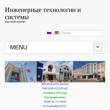
Инженерные технологии и
системы
научный журнал
Искать...
MENU
ГЛАВНАЯ
РЕДКОЛЛЕГИЯ
РЕДАКЦИОННАЯ ПОЛИТИКА И ЭТИКА
ISSN 2658-6525 (Online)
ISSN 2658-4123 (Print)
Основан в 1990 году
КОНТАКТЫ
Реестровая запись
ПИ № ФС 77-74640
от 24 декабря 2018 г.