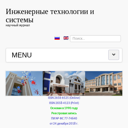
Инженерные технологии и
системы
научный журнал
Искать...
MENU
ГЛАВНАЯ
РЕДКОЛЛЕГИЯ
РЕДАКЦИОННАЯ ПОЛИТИКА И ЭТИКА
ISSN 2658-6525 (Online)
ISSN 2658-4123 (Print)
Основан в 1990 году
КОНТАКТЫ
Реестровая запись
ПИ № ФС 77-74640
от 24 декабря 2018 г.