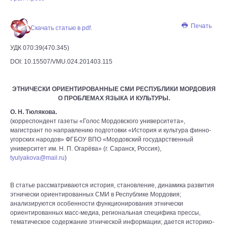
Печать
Скачать статью в pdf.
УДК 070:39(470.345)
DOI: 10.15507/VMU.024.201403.115
ЭТНИЧЕСКИ ОРИЕНТИРОВАННЫЕ СМИ РЕСПУБЛИКИ МОРДОВИЯ
О ПРОБЛЕМАХ ЯЗЫКА И КУЛЬТУРЫ.
О. Н. Тюлякова.
(корреспондент газеты «Голос Мордовского университета»,
магистрант по направлению подготовки «История и культура финно-
угорских народов» ФГБОУ ВПО «Мордовский государственный
университет им. Н. П. Огарёва» (г. Саранск, Россия),
tyulyakova@mail.ru
)
В статье рассматриваются история, становление, динамика развития
этнически ориентированных СМИ в Республике Мордовия;
анализируются особенности функционирования этнически
ориентированных масс-медиа, региональная специфика прессы,
тематическое содержание этнической информации; дается историко-