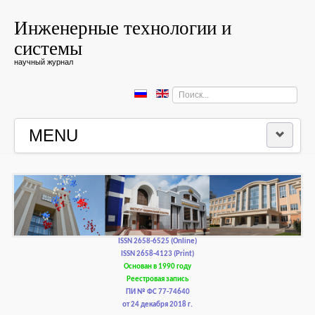
Инженерные технологии и
системы
научный журнал
Искать...
MENU
ГЛАВНАЯ
РЕДКОЛЛЕГИЯ
РЕДАКЦИОННАЯ ПОЛИТИКА И ЭТИКА
ISSN 2658-6525 (Online)
ISSN 2658-4123 (Print)
Основан в 1990 году
КОНТАКТЫ
Реестровая запись
ПИ № ФС 77-74640
от 24 декабря 2018 г.