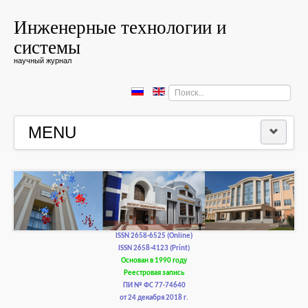
Инженерные технологии и
системы
научный журнал
Искать...
MENU
ГЛАВНАЯ
РЕДКОЛЛЕГИЯ
РЕДАКЦИОННАЯ ПОЛИТИКА И ЭТИКА
ISSN 2658-6525 (Online)
ISSN 2658-4123 (Print)
Основан в 1990 году
КОНТАКТЫ
Реестровая запись
ПИ № ФС 77-74640
от 24 декабря 2018 г.