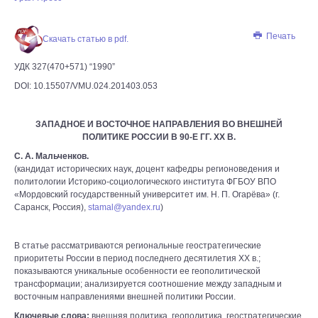
Печать
Скачать статью в pdf.
УДК 327(470+571) “1990”
DOI: 10.15507/VMU.024.201403.053
ЗАПАДНОЕ И ВОСТОЧНОЕ НАПРАВЛЕНИЯ ВО ВНЕШНЕЙ
ПОЛИТИКЕ РОССИИ В 90-Е ГГ. ХХ В.
C. А. Мальченков.
(кандидат исторических наук, доцент кафедры регионоведения и
политологии Историко-социологического института ФГБОУ ВПО
«Мордовский государственный университет им. Н. П. Огарёва» (г.
Саранск, Россия),
stamal@yandex.ru
)
В статье рассматриваются региональные геостратегические
приоритеты России в период последнего десятилетия XX в.;
показываются уникальные особенности ее геополитической
трансформации; анализируется соотношение между западным и
восточным направлениями внешней политики России.
Ключевые слова:
внешняя политика, геополитика, геостратегические