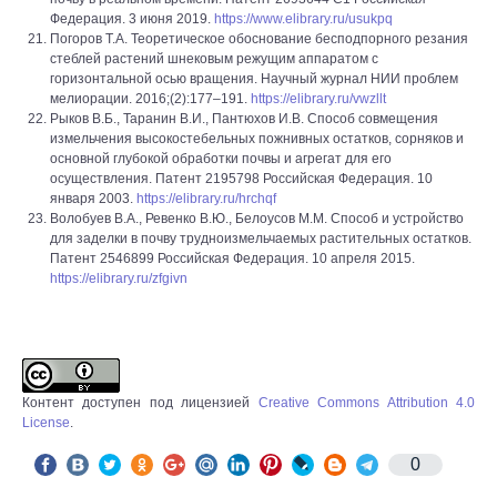
Федерация. 3 июня 2019.
https://www.elibrary.ru/usukpq
Погоров Т.А. Теоретическое обоснование бесподпорного резания
стеблей растений шнековым режущим аппаратом с
горизонтальной осью вращения. Научный журнал НИИ проблем
мелиорации. 2016;(2):177–191.
https://elibrary.ru/vwzllt
Рыков В.Б., Таранин В.И., Пантюхов И.В. Способ совмещения
измельчения высокостебельных пожнивных остатков, сорняков и
основной глубокой обработки почвы и агрегат для его
осуществления. Патент 2195798 Российская Федерация. 10
января 2003.
https://elibrary.ru/hrchqf
Волобуев В.А., Ревенко В.Ю., Белоусов М.М. Способ и устройство
для заделки в почву трудноизмельчаемых растительных остатков.
Патент 2546899 Российская Федерация. 10 апреля 2015.
https://elibrary.ru/zfgivn
Контент доступен под лицензией
Creative Commons Attribution 4.0
License
.
0