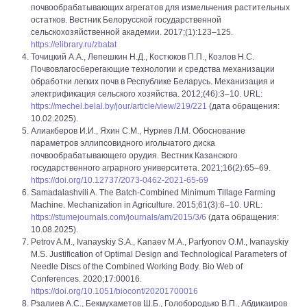
почвообрабатывающих агрегатов для измельчения растительных
остатков. Вестник Белорусской государственной
сельскохозяйственной академии. 2017;(1):123–125.
https://elibrary.ru/zbatat
Точицкий А.А., Лепешкин Н.Д., Костюков П.П., Козлов Н.С.
Почвовлагосберегающие технологии и средства механизации
обработки легких почв в Республике Беларусь. Механизация и
электрификация сельского хозяйства. 2012;(46):3–10. URL:
https://mechel.belal.by/jour/article/view/219/221
(дата обращения:
10.02.2025).
Алиакберов И.И., Яхин С.М., Нуриев Л.М. Обоснование
параметров эллипсовидного игольчатого диска
почвообрабатывающего орудия. Вестник Казанского
государственного аграрного университета. 2021;16(2):65–69.
https://doi.org/10.12737/2073-0462-2021-65-69
Samadalashvili A. The Batch-Combined Minimum Tillage Farming
Machine. Mechanization in Agriculture. 2015;61(3):6–10. URL:
https://stumejournals.com/journals/am/2015/3/6
(дата обращения:
10.08.2025).
Petrov A.M., Ivanayskiy S.A., Kanaev M.A., Parfyonov O.M., Ivanayskiy
M.S. Justification of Optimal Design and Technological Parameters of
Needle Discs of the Combined Working Body. Bio Web of
Conferences. 2020;17:00016.
https://doi.org/10.1051/bioconf/20201700016
Рзалиев А.С., Бекмухаметов Ш.Б., Голобородько В.П., Абдикаиров