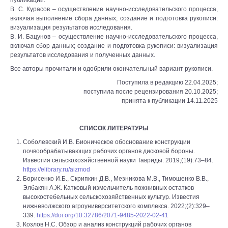
публикации.
В. С. Курасов – осуществление научно-исследовательского процесса,
включая выполнение сбора данных; создание и подготовка рукописи:
визуализация результатов исследования.
В. И. Бацунов – осуществление научно-исследовательского процесса,
включая сбор данных; создание и подготовка рукописи: визуализация
результатов исследования и полученных данных.
Все авторы прочитали и одобрили окончательный вариант рукописи.
Поступила в редакцию 22.04.2025;
поступила после рецензирования 20.10.2025;
принята к публикации 14.11.2025
СПИСОК ЛИТЕРАТУРЫ
Соболевский И.В. Бионическое обоснование конструкции
почвообрабатывающих рабочих органов дисковой бороны.
Известия сельскохозяйственной науки Тавриды. 2019;(19):73–84.
https://elibrary.ru/aizmod
Борисенко И.Б., Скрипкин Д.В., Мезникова М.В., Тимошенко В.В.,
Элбакян А.Ж. Катковый измельчитель пожнивных остатков
высокостебельных сельскохозяйственных культур. Известия
нижневолжского агроуниверситетского комплекса. 2022;(2):329–
339.
https://doi.org/10.32786/2071-9485-2022-02-41
Козлов Н.С. Обзор и анализ конструкций рабочих органов