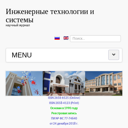
Инженерные технологии и
системы
научный журнал
Искать...
MENU
ГЛАВНАЯ
РЕДКОЛЛЕГИЯ
РЕДАКЦИОННАЯ ПОЛИТИКА И ЭТИКА
ISSN 2658-6525 (Online)
ISSN 2658-4123 (Print)
Основан в 1990 году
КОНТАКТЫ
Реестровая запись
ПИ № ФС 77-74640
от 24 декабря 2018 г.