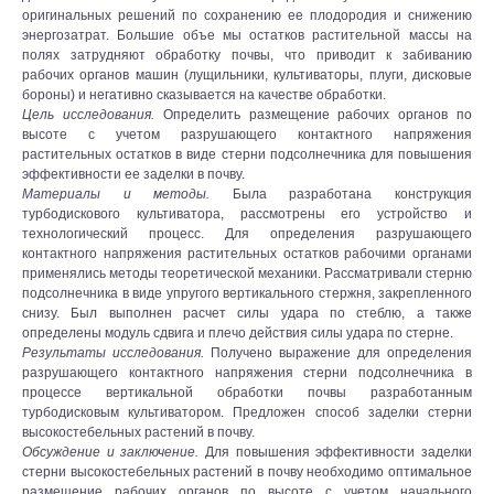
оригинальных решений по сохранению ее плодородия и снижению
энергозатрат. Большие объе мы остатков растительной массы на
полях затрудняют обработку почвы, что приводит к забиванию
рабочих органов машин (лущильники, культиваторы, плуги, дисковые
бороны) и негативно сказывается на качестве обработки.
Цель исследования.
Определить размещение рабочих органов по
высоте с учетом разрушающего контактного напряжения
растительных остатков в виде стерни подсолнечника для повышения
эффективности ее заделки в почву.
Материалы и методы.
Была разработана конструкция
турбодискового культиватора, рассмотрены его устройство и
технологический процесс. Для определения разрушающего
контактного напряжения растительных остатков рабочими органами
применялись методы теоретической механики. Рассматривали стерню
подсолнечника в виде упругого вертикального стержня, закрепленного
снизу. Был выполнен расчет силы удара по стеблю, а также
определены модуль сдвига и плечо действия силы удара по стерне.
Результаты исследования.
Получено выражение для определения
разрушающего контактного напряжения стерни подсолнечника в
процессе вертикальной обработки почвы разработанным
турбодисковым культиватором. Предложен способ заделки стерни
высокостебельных растений в почву.
Обсуждение и заключение.
Для повышения эффективности заделки
стерни высокостебельных растений в почву необходимо оптимальное
размещение рабочих органов по высоте с учетом начального