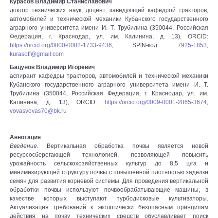
Курасов Владимир Станиславович
доктор технических наук, доцент, заведующий кафедрой тракторов,
автомобилей и технической механики Кубанского государственного
аграрного университета имени И. Т. Трубилина (350044, Российская
Федерация, г. Краснодар, ул. им. Калинина, д. 13), ORCID:
https://orcid.org/0000-0002-1733-9436
, SPIN-код:
7925-1853
,
kurasoff@gmail.com
Бацунов Владимир Игоревич
аспирант кафедры тракторов, автомобилей и технической механики
Кубанского государственного аграрного университета имени И. Т.
Трубилина (350044, Российская Федерация, г. Краснодар, ул. им.
Калинина, д. 13), ORCID:
https://orcid.org/0009-0001-2865-3674
,
vovasvovas70@bk.ru
Аннотация
Введение.
Вертикальная обработка почвы является новой
ресурсосберегающей технологией, позволяющей повысить
урожайность сельскохозяйственных культур до 8,5 ц/га и
минимизирующей структуру почвы с повышенной плотностью заделки
семян для развития корневой системы. Для проведения вертикальной
обработки почвы используют почвообрабатывающие машины, в
качестве которых выступают турбодисковые культиваторы.
Актуализация требований к экологически безопасным принципам
действия на почву технических средств обуславливает поиск