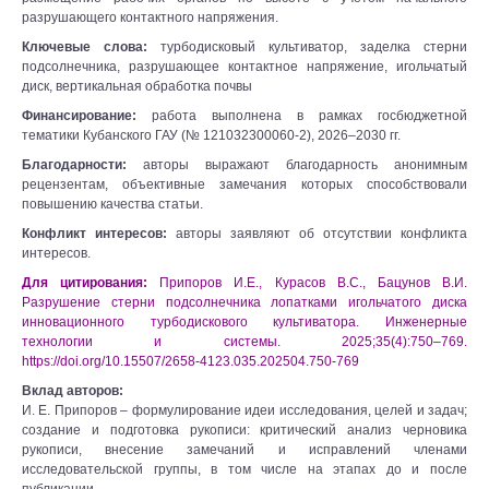
разрушающего контактного напряжения.
Ключевые слова:
турбодисковый культиватор, заделка стерни
подсолнечника, разрушающее контактное напряжение, игольчатый
диск, вертикальная обработка почвы
Финансирование:
работа выполнена в рамках госбюджетной
тематики Кубанского ГАУ (№ 121032300060-2), 2026–2030 гг.
Благодарности:
авторы выражают благодарность анонимным
рецензентам, объективные замечания которых способствовали
повышению качества статьи.
Конфликт интересов:
авторы заявляют об отсутствии конфликта
интересов.
Для цитирования:
Припоров И.Е., Курасов В.С., Бацунов В.И.
Разрушение стерни подсолнечника лопатками игольчатого диска
инновационного турбодискового культиватора. Инженерные
технологии и системы. 2025;35(4):750–769.
https://doi.org/10.15507/2658-4123.035.202504.750-769
Вклад авторов:
И. Е. Припоров – формулирование идеи исследования, целей и задач;
создание и подготовка рукописи: критический анализ черновика
рукописи, внесение замечаний и исправлений членами
исследовательской группы, в том числе на этапах до и после