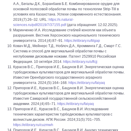
А.А., Бегалы Д.К., Боранбаев Б.Е. Комбинированное орудие для
основной полосовой обработки почвы по технологии Strip-Till в
условиях юга Казахстана. Успехи современного естествознания.
2019;(7):26–32. URL:
https://s.natural-
sciences.ru/pdf/2019/7/37155.pdf
(дата обращения: 12.02.2025).
Маринченко И.А. Исследование стеблей конопли как объекта
разрушения. Вестник Херсонского национального технического
университета. 2014;(4):87–91.
https://elibrary.ru/tilgap
Ковач М.Д., Мейнерс Т.Д., Ноблоч Д.А., Кромминга Г.Д., Смарт Г.С.
Система и способ для вертикальной обработки почвы с
неглубокими дисковыми ножами. Патент 2529910 Российская
Федерация. 10 октября 2014.
https://elibrary.ru/uffcjj
Курасов В.С., Припоров И.Е., Бацунов В.И. Энергетическая оценка
турбодисковых культиваторов для вертикальной обработки почвы.
Известия Оренбургского государственного аграрного
университета. 2024;(5):164–168.
https://elibrary.ru/faiyaq
Припоров И.Е., Курасов В.С., Бацунов В.И. Энергетическая оценка
турбодисковых культиваторов для вертикальной обработки почвы.
Известия Самарской государственной сельскохозяйственной
академии. 2024;(4):65–71.
https://elibrary.ru/faiyaq
Припоров И.Е., Курасов В.С., Бацунов В.И. Исследование
технических характеристик турбодисковых культиваторов с
волнистым диском. АПК России. 2024;31(5):701–705.
https://elibrary.ru/cuzmwh
Припоров И.Е., Курасов В.С., Бацунов В.И. Анализ технических