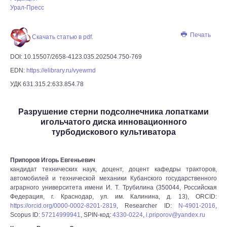
Урал-Пресс
Печать
Скачать статью в pdf.
DOI: 10.15507/2658-4123.035.202504.750-769
EDN:
https://elibrary.ru/vyewmd
УДК 631.315.2:633.854.78
Разрушение стерни подсолнечника лопатками
игольчатого диска инновационного
турбодискового культиватора
Припоров Игорь Евгеньевич
кандидат технических наук, доцент, доцент кафедры тракторов,
автомобилей и технической механики Кубанского государственного
аграрного университета имени И. Т. Трубилина (350044, Российская
Федерация, г. Краснодар, ул. им. Калинина, д. 13), ORCID:
https://orcid.org/0000-0002-8201-2819
, Researcher ID:
N-4901-2016
,
Scopus ID:
57214999941
, SPIN-код:
4330-0224
,
i.priporov@yandex.ru