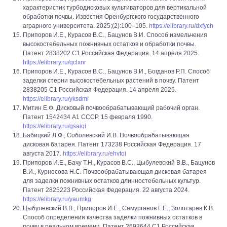
характеристик турбодисковых культиваторов для вертикальной
обработки почвы. Известия Оренбургского государственного
аграрного университета. 2025;(2):100–105.
https://elibrary.ru/dxfych
Припоров И.Е., Курасов В.С., Бацунов В.И. Способ измельчения
высокостебельных пожнивных остатков и обработки почвы.
Патент 2838202 C1 Российская Федерация. 14 апреля 2025.
https://elibrary.ru/qclxnr
Припоров И.Е., Курасов В.С., Бацунов В.И., Богданов Р.П. Способ
заделки стерни высокостебельных растений в почву. Патент
2838205 C1 Российская Федерация. 14 апреля 2025.
https://elibrary.ru/yksdmi
Митин Е.Ф. Дисковый почвообрабатывающий рабочий орган.
Патент 1542434 A1 СССР. 15 февраля 1990.
https://elibrary.ru/gsaiqi
Бабицкий Л.Ф., Соболевский И.В. Почвообрабатывающая
дисковая батарея. Патент 173238 Российская Федерация. 17
августа 2017.
https://elibrary.ru/ehvtoi
Припоров И.Е., Бачу Т.Н., Курасов В.С., Цыбулевский В.В., Бацунов
В.И., Курносова Н.С. Почвообрабатывающая дисковая батарея
для заделки пожнивных остатков длинностебельных культур.
Патент 2825223 Российская Федерация. 22 августа 2024.
https://elibrary.ru/yaumkg
Цыбулевский В.В., Припоров И.Е., Самурганов Г.Е., Золотарев К.В.
Способ определения качества заделки пожнивных остатков в
почву в реальном времени. Патент 2693644 C1 Российская