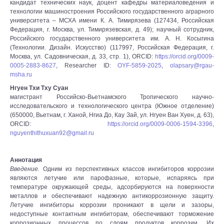
кандидат технических наук, доцент кафедры материаловедения и
технологии машиностроения Российского государственного аграрного
университета – МСХА имени К. А. Тимирязева (127434, Российская
Федерация, г. Москва, ул. Тимирязевская, д. 49); научный сотрудник,
Российского государственного университета им. А. Н. Косыгина
(Технологии. Дизайн. Искусство) (117997, Российская Федерация, г.
Москва, ул. Садовническая, д. 33, стр. 1), ORCID:
https://orcid.org/0009-
0005-2883-8627
, Researcher ID:
OYF-5859-2025
,
olapsary@rgau-
msha.ru
Нгуен Тхи Тху Суан
магистрант Российско-Вьетнамского Тропического научно-
исследовательского и технологического центра (Южное отделение)
(650000, Вьетнам, г. Ханой, Нгиа До, Кау Зай, ул. Нгуен Ван Хуен, д. 63),
ORCID:
https://orcid.org/0009-0006-1594-3396
,
nguyenthithuxuan92@gmail.ru
Аннотация
Введение.
Одним из перспективных классов ингибиторов коррозии
являются летучие или парофазные, которые, испаряясь при
температуре окружающей среды, адсорбируются на поверхности
металлов и обеспечивают надежную антикоррозионную защиту.
Летучие ингибиторы коррозии проникают в щели и зазоры,
недоступные контактным ингибиторам, обеспечивают торможение
коррозионных процессов по слоям продуктов коррозии. Их