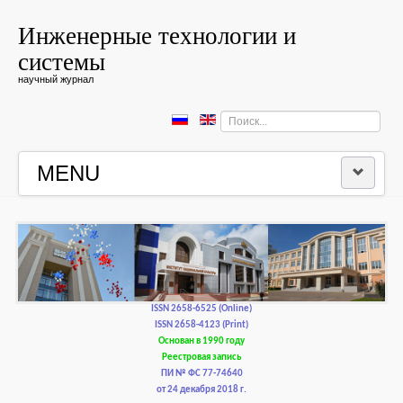
Инженерные технологии и
системы
научный журнал
Искать...
MENU
ГЛАВНАЯ
РЕДКОЛЛЕГИЯ
РЕДАКЦИОННАЯ ПОЛИТИКА И ЭТИКА
ISSN 2658-6525 (Online)
ISSN 2658-4123 (Print)
Основан в 1990 году
КОНТАКТЫ
Реестровая запись
ПИ № ФС 77-74640
от 24 декабря 2018 г.