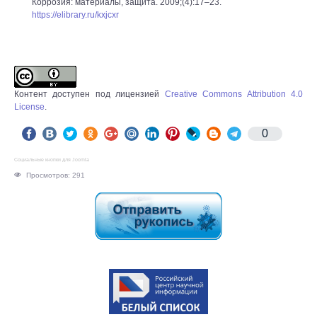
Коррозия: материалы, защита. 2009;(4):17–23.
https://elibrary.ru/kxjcxr
Контент доступен под лицензией
Creative Commons Attribution 4.0
License
.
0
Социальные кнопки для Joomla
Просмотров: 291