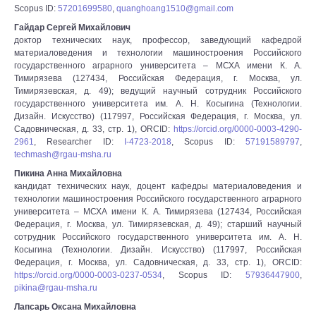
Scopus ID:
57201699580
,
quanghoang1510@gmail.com
Гайдар Сергей Михайлович
доктор технических наук, профессор, заведующий кафедрой
материаловедения и технологии машиностроения Российского
государственного аграрного университета – МСХА имени К. А.
Тимирязева (127434, Российская Федерация, г. Москва, ул.
Тимирязевская, д. 49); ведущий научный сотрудник Российского
государственного университета им. А. Н. Косыгина (Технологии.
Дизайн. Искусство) (117997, Российская Федерация, г. Москва, ул.
Садовническая, д. 33, стр. 1), ORCID:
https://orcid.org/0000-0003-4290-
2961
, Researcher ID:
I-4723-2018
, Scopus ID:
57191589797
,
techmash@rgau-msha.ru
Пикина Анна Михайловна
кандидат технических наук, доцент кафедры материаловедения и
технологии машиностроения Российского государственного аграрного
университета – МСХА имени К. А. Тимирязева (127434, Российская
Федерация, г. Москва, ул. Тимирязевская, д. 49); старший научный
сотрудник Российского государственного университета им. А. Н.
Косыгина (Технологии. Дизайн. Искусство) (117997, Российская
Федерация, г. Москва, ул. Садовническая, д. 33, стр. 1), ORCID:
https://orcid.org/0000-0003-0237-0534
, Scopus ID:
57936447900
,
pikina@rgau-msha.ru
Лапсарь Оксана Михайловна