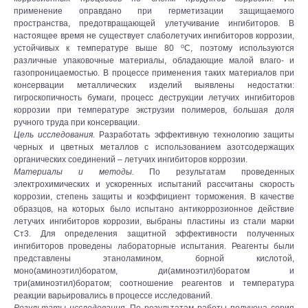
применение оправдано при герметизации защищаемого
пространства, предотвращающей улетучивание ингибиторов. В
настоящее время не существует слаболетучих ингибиторов коррозии,
о
устойчивых к температуре выше 80
С, поэтому используются
различные упаковочные материалы, обладающие малой влаго- и
газопроницаемостью. В процессе применения таких материалов при
консервации металлических изделий выявлены недостатки:
гигроскопичность бумаги, процесс деструкции летучих ингибиторов
коррозии при температуре экструзии полимеров, большая доля
ручного труда при консервации.
Цель исследования.
Разработать эффективную технологию защиты
черных и цветных металлов с использованием азотсодержащих
органических соединений – летучих ингибиторов коррозии.
Материалы и методы.
По результатам проведенных
электрохимических и ускоренных испытаний рассчитаны скорость
коррозии, степень защиты и коэффициент торможения. В качестве
образцов, на которых было испытано антикоррозионное действие
летучих ингибиторов коррозии, выбраны пластины из стали марки
Ст3. Для определения защитной эффективности полученных
ингибиторов проведены лабораторные испытания. Реагенты были
представлены этаноламином, борной кислотой,
моно(аминоэтил)боратом, ди(аминоэтил)боратом и
три(аминоэтил)боратом; соотношение реагентов и температура
реакции варьировались в процессе исследований.