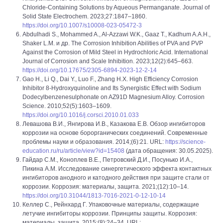
Chloride-Containing Solutions by Aqueous Permanganate. Journal of
Solid State Electrochem. 2023;27:1847–1860.
https://doi.org/10.1007/s10008-023-05472-3
Abdulhadi S., Mohammed A., Al-Azzawi W.K., Gaaz T., Kadhum A.A.H.,
Shaker L.M. и др. The Corrosion Inhibition Abilities of PVA and PVP
Against the Corrosion of Mild Steel in Hydrochloric Acid. International
Journal of Corrosion and Scale Inhibition. 2023;12(2):645–663.
https://doi.org/10.17675/2305-6894-2023-12-2-14
Gao H., Li Q., Dai Y., Luo F., Zhang H.X. High Efficiency Corrosion
Inhibitor 8-Hydroxyquinoline and Its Synergistic Effect with Sodium
Dodecylbenzenesulphonate on AZ91D Magnesium Alloy. Corrosion
Science. 2010;52(5):1603–1609.
https://doi.org/10.1016/j.corsci.2010.01.033
Левашова В.И., Янгирова И.В., Казакова Е.В. Обзор ингибиторов
коррозии на основе борорганических соединений. Современные
проблемы науки и образования. 2014;(6):21. URL:
https://science-
education.ru/ru/article/view?id=15408
(дата обращения: 30.05.2025).
Гайдар С.М., Коноплев В.Е., Петровский Д.И., Посунько И.А.,
Пикина А.М. Исследование синергетического эффекта контактных
ингибиторов анодного и катодного действия при защите стали от
коррозии. Коррозия: материалы, защита. 2021;(12):10–14.
https://doi.org/10.31044/1813-7016-2021-0-12-10-14
Келлер С., Рейнхард Г. Упаковочные материалы, содержащие
летучие ингибиторы коррозии. Принципы защиты. Коррозия:
материалы, защита. 2015;(8):24–34. URL: