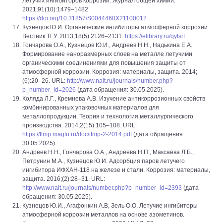
летучих ингибиторов коррозии. Журнал общей химии.
2021;91(10):1479–1482.
https://doi.org/10.31857/S0044460X21100012
Кузнецов Ю.И. Органические ингибиторы атмосферной коррозии.
Вестник ТГУ. 2013;18(5):2126–2131.
https://elibrary.ru/qytsrf
Гончарова О.А., Кузнецов Ю.И., Андреев Н.Н., Надькина Е.А.
Формирование наноразмерных слоев на металле летучими
органическими соединениями для повышения защиты от
атмосферной коррозии. Коррозия: материалы, защита. 2014;
(6):20–26. URL:
http://www.nait.ru/journals/number.php?
p_number_id=2026
(дата обращения: 30.05.2025).
Коляда Л.Г., Кремнева А.В. Изучение антикоррозионных свойств
комбинированных упаковочных материалов для
металлопродукции. Теория и технология металлургического
производства. 2014;2(15):105–108. URL:
https://ttmp.magtu.ru/doc/ttmp-2-2014.pdf
(дата обращения:
30.05.2025).
Андреев Н.Н., Гончарова О.А., Андреева Н.П., Максаева Л.Б.,
Петрунин М.А., Кузнецов Ю.И. Адсорбция паров летучего
ингибитора ИФХАН-118 на железе и стали. Коррозия: материалы,
защита. 2016;(2):28–31. URL:
http://www.nait.ru/journals/number.php?p_number_id=2393
(дата
обращения: 30.05.2025).
Кузнецов Ю.И., Агафонкин А.В, Зель О.О. Летучие ингибиторы
атмосферной коррозии металлов на основе азометинов.