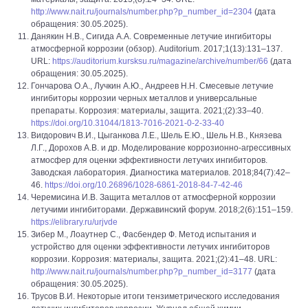
http://www.nait.ru/journals/number.php?p_number_id=2304
(дата
обращения: 30.05.2025).
Данякин Н.В., Сигида А.А. Современные летучие ингибиторы
атмосферной коррозии (обзор). Auditorium. 2017;1(13):131–137.
URL:
https://auditorium.kursksu.ru/magazine/archive/number/66
(дата
обращения: 30.05.2025).
Гончарова О.А., Лучкин А.Ю., Андреев Н.Н. Смесевые летучие
ингибиторы коррозии черных металлов и универсальные
препараты. Коррозия: материалы, защита. 2021;(2):33–40.
https://doi.org/10.31044/1813-7016-2021-0-2-33-40
Вигдорович В.И., Цыганкова Л.Е., Шель Е.Ю., Шель Н.В., Князева
Л.Г., Дорохов А.В. и др. Моделирование коррозионно-агрессивных
атмосфер для оценки эффективности летучих ингибиторов.
Заводская лаборатория. Диагностика материалов. 2018;84(7):42–
46.
https://doi.org/10.26896/1028-6861-2018-84-7-42-46
Черемисина И.В. Защита металлов от атмосферной коррозии
летучими ингибиторами. Державинский форум. 2018;2(6):151–159.
https://elibrary.ru/urjvde
Зибер М., Лоаутнер С., Фасбендер Ф. Метод испытания и
устройство для оценки эффективности летучих ингибиторов
коррозии. Коррозия: материалы, защита. 2021;(2):41–48. URL:
http://www.nait.ru/journals/number.php?p_number_id=3177
(дата
обращения: 30.05.2025).
Трусов В.И. Некоторые итоги тензиметрического исследования