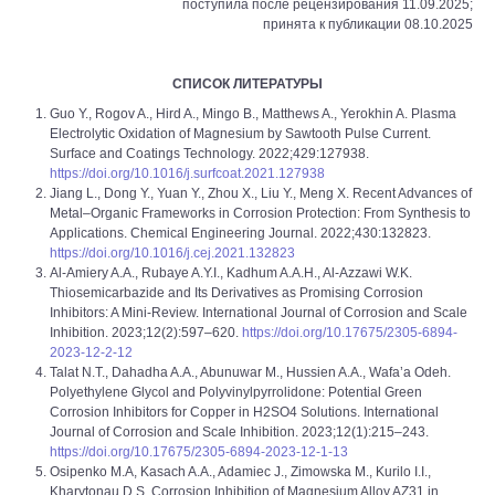
поступила после рецензирования 11.09.2025;
принята к публикации 08.10.2025
СПИСОК ЛИТЕРАТУРЫ
Guo Y., Rogov A., Hird A., Mingo B., Matthews A., Yerokhin A. Plasma
Electrolytic Oxidation of Magnesium by Sawtooth Pulse Current.
Surface and Coatings Technology. 2022;429:127938.
https://doi.org/10.1016/j.surfcoat.2021.127938
Jiang L., Dong Y., Yuan Y., Zhou X., Liu Y., Meng X. Recent Advances of
Metal–Organic Frameworks in Corrosion Protection: From Synthesis to
Applications. Chemical Engineering Journal. 2022;430:132823.
https://doi.org/10.1016/j.cej.2021.132823
Al-Amiery A.A., Rubaye A.Y.I., Kadhum A.A.H., Al-Azzawi W.K.
Thiosemicarbazide and Its Derivatives as Promising Corrosion
Inhibitors: A Mini-Review. International Journal of Corrosion and Scale
Inhibition. 2023;12(2):597–620.
https://doi.org/10.17675/2305-6894-
2023-12-2-12
Talat N.T., Dahadha A.A., Abunuwar M., Hussien A.A., Wafa’a Odeh.
Polyethylene Glycol and Polyvinylpyrrolidone: Potential Green
Corrosion Inhibitors for Copper in H2SO4 Solutions. International
Journal of Corrosion and Scale Inhibition. 2023;12(1):215–243.
https://doi.org/10.17675/2305-6894-2023-12-1-13
Osipenko M.A, Kasach A.A., Adamiec J., Zimowska M., Kurilo I.I.,
Kharytonau D.S. Corrosion Inhibition of Magnesium Alloy AZ31 in