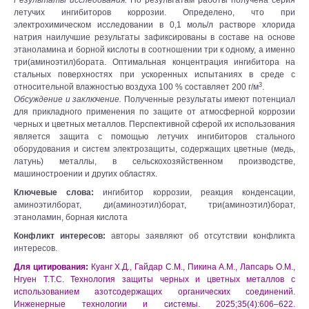
Результаты исследования.
По результатам работы получена серия
летучих ингибиторов коррозии. Определено, что при
электрохимическом исследовании в 0,1 моль/л растворе хлорида
натрия наилучшие результаты зафиксированы в составе на основе
этаноламина и борной кислоты в соотношении три к одному, а именно
три(аминоэтил)бората. Оптимальная концентрация ингибитора на
стальных поверхностях при ускоренных испытаниях в среде с
3
относительной влажностью воздуха 100 % составляет 200 г/м
.
Обсуждение и заключение.
Полученные результаты имеют потенциал
для прикладного применения по защите от атмосферной коррозии
черных и цветных металлов. Перспективной сферой их использования
является защита с помощью летучих ингибиторов стального
оборудования и систем электрозащиты, содержащих цветные (медь,
латунь) металлы, в сельскохозяйственном производстве,
машиностроении и других областях.
Ключевые слова:
ингибитор коррозии, реакция конденсации,
аминоэтилборат, ди(аминоэтил)борат, три(аминоэтил)борат,
этаноламин, борная кислота
Конфликт интересов:
авторы заявляют об отсутствии конфликта
интересов.
Для цитирования:
Куанг Х.Д., Гайдар С.М., Пикина А.М., Лапсарь О.М.,
Нгуен Т.Т.С. Технология защиты черных и цветных металлов c
использованием азотсодержащих органических соединений.
Инженерные технологии и системы. 2025;35(4):606–622.