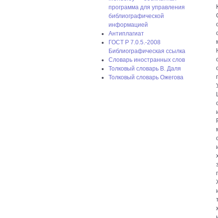
программа для управления
библиографической
информацией
Антиплагиат
ГОСТ P 7.0.5.-2008
Библиографическая ссылка
Словарь иностранных слов
Толковый словарь В. Даля
Толковый словарь Ожегова