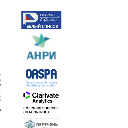
ы
й
м
,
,
м
.
в
-