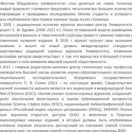
«Вестник Мордовского университета» стал делиться на серии, поскольк
каждый факультет стремился предложить читателям все большее количеств
информации о проводимых исследованиях. Многие студенты и аспирант
вуза опубликовали свои первые научные труды на его страницах.
В 2009 г. редакционную коллегию журнала возглавил ректор Университета
доцент С. М. Вдовин (2009–2021 гг.). Поиск оптимальной модели размещени
материалов в журнале и тематической структуры привел к сужению тематики 
изменению названия издания. В 2019 г. журнал получил свое нынешне
название и вышел на новый уровень международных стандартов
практикуемых редакцией научных журналов Университета. Изменени
географии авторов свидетельствует о том, что журнал все в большей степен
привлекает к себе внимание мировой научной общественности.
В 2021 г. главным редактором назначен доктор технических наук, профессор
руководитель Высшей школы развития научно-образовательного потенциал
Национального исследовательского Мордовского государственног
университета П. В. Сенин (2021 – по настоящее время). Свидетельство
научной значимости журнала является его индексация в международной баз
Web of Science (ESCI), «Белом списке» (список научных журналов, созданный 
целях обеспечения мониторинга и оценки публикационной активности)
Russian Science Citation Index (RSCI), национальной библиографической баз
данных «Российский индекс научного цитирования» (РИНЦ), SHERPA / Romeo
базе журналов открытого доступа DOAJ и включение в Перечен
рецензируемых научных изданий, в которых должны быть опубликован
основные научные результаты диссертаций на соискание ученой степен
кандидата наук, на соискание ученой степени доктора наук (перечень ВАК).