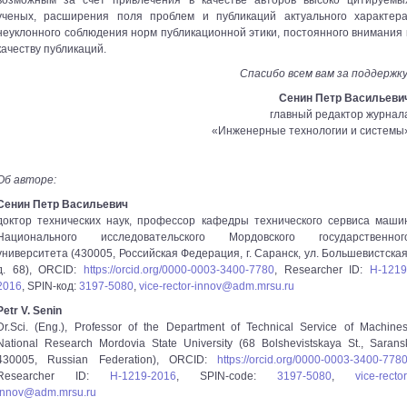
возможным за счет привлечения в качестве авторов высоко цитируемы
ученых, расширения поля проблем и публикаций актуального характера
неуклонного соблюдения норм публикационной этики, постоянного внимания 
качеству публикаций.
Спасибо всем вам за поддержку
Сенин Петр Васильеви
главный редактор журнал
«Инженерные технологии и системы
Об авторе:
Сенин Петр Васильевич
доктор технических наук, профессор кафедры технического сервиса маши
Национального исследовательского Мордовского государственног
университета (430005, Российская Федерация, г. Саранск, ул. Большевистская
д. 68), ORCID:
https://orcid.org/0000-0003-3400-7780
, Researcher ID:
H-1219
2016
, SPIN-код:
3197-5080
,
vice-rector-innov@adm.mrsu.ru
Petr V. Senin
Dr.Sci. (Eng.), Professor of the Department of Technical Service of Machines
National Research Mordovia State University (68 Bolshevistskaya St., Sarans
430005, Russian Federation), ORCID:
https://orcid.org/0000-0003-3400-778
Researcher ID:
H-1219-2016
, SPIN-code:
3197-5080
,
vice-rector
innov@adm.mrsu.ru