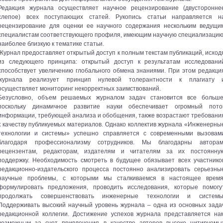
Редакция журнала осуществляет научное рецензирование (двусторонне
слепое) всех поступающих статей. Рукопись статьи направляется н
рецензирование для оценки ее научного содержания нескольким ведущи
специалистам соответствующего профиля, имеющим научную специализацию
наиболее близкую к тематике статьи.
Журнал предоставляет открытый доступ к полным текстам публикаций, исход
из следующего принципа: открытый доступ к результатам исследовани
способствует увеличению глобального обмена знаниями. При этом редакци
журнала реализует принцип нулевой толерантности к плагиату 
осуществляет мониторинг некорректных заимствований.
Безусловно, объем решаемых журналом задач становится все больше
поскольку динамичное развитие науки обеспечивает огромный пото
информации, требующей анализа и обобщения, также возрастают требовани
к качеству публикуемых материалов. Однако коллектив журнала «Инженерны
технологии и системы» успешно справляется с современными вызовам
благодаря профессионализму сотрудников. Мы благодарны авторам
рецензентам, редакторам, издателям и читателям за их постоянну
поддержку. Необходимость смотреть в будущее обязывает всех участнико
редакционно-издательского процесса постоянно анализировать серьезны
научные проблемы, с которыми мы сталкиваемся в настоящее время
формулировать предложения, проводить исследования, которые помогу
продолжать совершенствовать инженерные технологии и системы
Поддерживать высокий научный уровень журнала – одна из основных зада
редакционной коллегии. Достижение успехов журнала представляется на