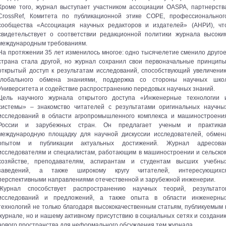
Кроме того, журнал выступает участником ассоциации OASPA, партнерств
CrossRef, Комитета по публикационной этике COPE, профессиональног
сообщества «Ассоциация научных редакторов и издателей» (АНРИ), чт
свидетельствует о соответствии редакционной политики журнала высоки
международным требованиям.
На протяжении 35 лет изменилось многое: одно тысячелетие сменило другое
страна стала другой, но журнал сохранил свои первоначальные принципы
открытый доступ к результатам исследований, способствующий увеличени
глобального обмена знаниями, поддержка со стороны научных шко
Университета и содействие распространению передовых научных знаний.
Цель научного журнала открытого доступа «Инженерные технологии 
системы» – знакомство читателей с результатами оригинальных научны
исследований в области агропромышленного комплекса и машиностроени
России и зарубежных стран. Он предлагает ученым и практика
международную площадку для научной дискуссии исследователей, обмен
опытом и публикации актуальных достижений. Журнал адресова
исследователям и специалистам, работающим в машиностроении и сельско
хозяйстве, преподавателям, аспирантам и студентам высших учебны
заведений, а также широкому кругу читателей, интересующихс
перспективными направлениями отечественной и зарубежной инженерии.
Журнал способствует распространению научных теорий, результато
исследований и предложений, а также опыта в области инженерны
технологий не только благодаря высококачественным статьям, публикуемым 
журнале, но и нашему активному присутствию в социальных сетях и создани
нового пространства для неформального обсуждения тем журнала.