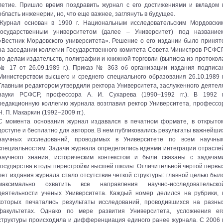
летие. Пришло время поздравить журнал с его достижениями и вкладом 
область инженерии, но, что еще важнее, заглянуть в будущее.
Журнал основан в 1990 г. Национальным исследовательским Мордовски
государственным университетом (далее – Университет) под название
«Вестник Мордовского университета». Решение о его издании было принят
на заседании коллегии Государственного комитета Совета Министров РСФС
по делам издательств, полиграфии и книжной торговли (выписка из протокол
№ 17 от 26.09.1989 г.). Приказ № 363 об организации издания подписа
Министерством высшего и среднего специального образования 26.10.1989 г
Главным редактором утвердили ректора Университета, заслуженного деятел
науки РСФСР, профессора А. И. Сухарева (1990–1992 гг.). В 1992 г
редакционную коллегию журнала возглавил ректор Университета, профессо
Н. П. Макаркин (1992–2009 гг.).
С момента основания журнал издавался в печатном формате, в открыто
доступе и бесплатно для авторов. В нем публиковались результаты важнейши
научных исследований, проводимых в Университете по всем научны
специальностям. Задачи журнала определялись идеями интеграции отрасле
научного знания, историческим контекстом и были связаны с задачам
государства в годы перестройки высшей школы. Отличительной чертой первы
лет издания журнала стало отсутствие четкой структуры: главной целью был
максимально охватить все направления научно-исследовательско
деятельности ученых Университета. Каждый номер делился на рубрики, 
которых печатались результаты исследований, проводившихся на разны
факультетах. Однако по мере развития Университета, усложнения ег
структуры происходила и дифференциация единого ранее журнала. С 2006 г