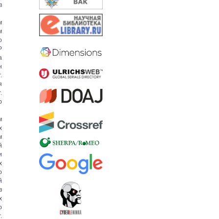
в
м
м
о
Р
а
н
.
я
.
р
м
х
м
й
и
х
о
й
в
х
о
.