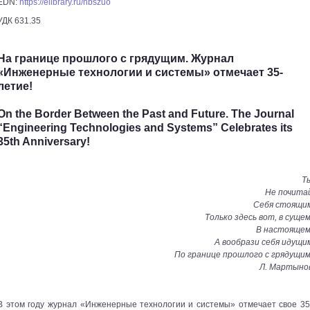
EDN:
https://elibrary.ru/nbszuo
УДК 631.35
На границе прошлого с грядущим. Журнал
«Инженерные технологии и системы» отмечает 35-
летие!
On the Border Between the Past and Future. The Journal
“Engineering Technologies and Systems” Celebrates its
35th Anniversary!
Т
Не почита
Себя стоящи
Только здесь вот, в сущем
В настоящем
А вообрази себя идущи
По границе прошлого с грядущим
Л. Мартыно
В этом году журнал «Инженерные технологии и системы» отмечает свое 35