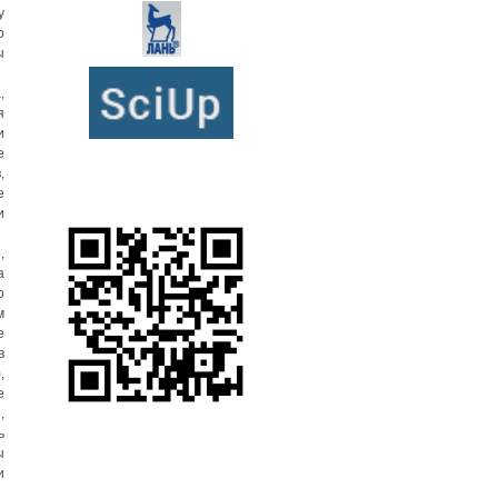
у
о
ы
,
я
и
е
,
е
и
,
а
о
м
е
в
,
е
,
ь
ы
и