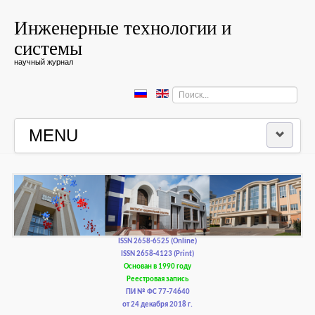
Инженерные технологии и
системы
научный журнал
Искать...
MENU
ГЛАВНАЯ
РЕДКОЛЛЕГИЯ
РЕДАКЦИОННАЯ ПОЛИТИКА И ЭТИКА
ISSN 2658-6525 (Online)
ISSN 2658-4123 (Print)
Основан в 1990 году
КОНТАКТЫ
Реестровая запись
ПИ № ФС 77-74640
от 24 декабря 2018 г.