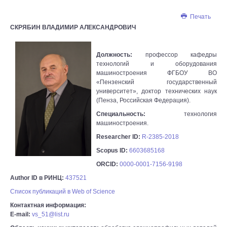
Печать
СКРЯБИН ВЛАДИМИР АЛЕКСАНДРОВИЧ
Должность:
профессор кафедры
технологий и оборудования
машиностроения ФГБОУ ВО
«Пензенский государственный
университет», доктор технических наук
(Пенза, Российская Федерация).
Специальность:
технология
машиностроения.
Researcher ID:
R-2385-2018
Scopus ID:
6603685168
ORCID:
0000-0001-7156-9198
Author ID в РИНЦ:
437521
Список публикаций в Web of Science
Контактная информация:
E-mail:
vs_51@list.ru