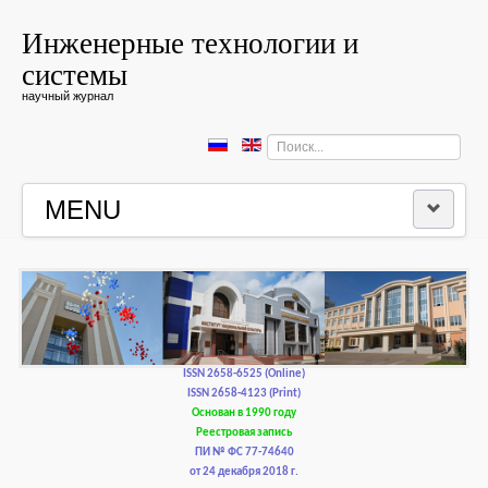
Инженерные технологии и
системы
научный журнал
Искать...
MENU
ГЛАВНАЯ
РЕДКОЛЛЕГИЯ
РЕДАКЦИОННАЯ ПОЛИТИКА И ЭТИКА
ISSN 2658-6525 (Online)
ISSN 2658-4123 (Print)
Основан в 1990 году
КОНТАКТЫ
Реестровая запись
ПИ № ФС 77-74640
от 24 декабря 2018 г.