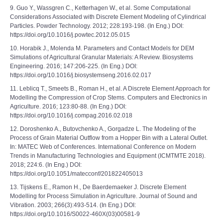
9. Guo Y., Wassgren C., Ketterhagen W., et al. Some Computational
Considerations Associated with Discrete Element Modeling of Cylindrical
Particles. Powder Technology. 2012; 228:193-198. (In Eng.) DOI:
https://doi.org/10.1016/j.powtec.2012.05.015
10. Horabik J., Molenda M. Parameters and Contact Models for DEM
Simulations of Agricultural Granular Materials: A Review. Biosystems
Engineering. 2016; 147:206-225. (In Eng.) DOI:
https://doi.org/10.1016/j.biosystemseng.2016.02.017
11. Leblicq T., Smeets B., Roman H., et al. A Discrete Element Approach for
Modelling the Compression of Crop Stems. Computers and Electronics in
Agriculture. 2016; 123:80-88. (In Eng.) DOI:
https://doi.org/10.1016/j.compag.2016.02.018
12. Doroshenko A., Butovchenko A., Gorgadze L. The Modeling of the
Process of Grain Material Outflow from a Hopper Bin with a Lateral Outlet.
In: MATEC Web of Conferences. International Conference on Modern
Trends in Manufacturing Technologies and Equipment (ICMTMTE 2018).
2018; 224:6. (In Eng.) DOI:
https://doi.org/10.1051/matecconf/201822405013
13. Tijskens E., Ramon H., De Baerdemaeker J. Discrete Element
Modelling for Process Simulation in Agriculture. Journal of Sound and
Vibration. 2003; 266(3):493-514. (In Eng.) DOI:
https://doi.org/10.1016/S0022-460X(03)00581-9