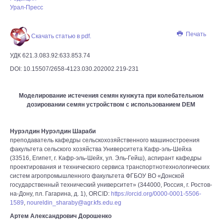
Урал-Пресс
Печать
Скачать статью в pdf.
УДК 621.3.083.92:633.853.74
DOI: 10.15507/2658-4123.030.202002.219-231
Моделирование истечения семян кунжута при колебательном
дозировании семян устройством c использованием DEM
Нурэлдин Нурэлдин Шараби
преподаватель кафедры сельскохозяйственного машиностроения
факультета сельского хозяйства Университета Кафр-эль-Шейха
(33516, Египет, г. Кафр-эль-Шейх, ул. Эль-Гейш), аспирант кафедры
проектирования и технического сервиса транспортнотехнологических
систем агропромышленного факультета ФГБОУ ВО «Донской
государственный технический университет» (344000, Россия, г. Ростов-
на-Дону, пл. Гагарина, д. 1), ORCID:
https://orcid.org/0000-0001-5506-
1589
,
noureldin_sharaby@agr.kfs.edu.eg
Артем Александрович Дорошенко