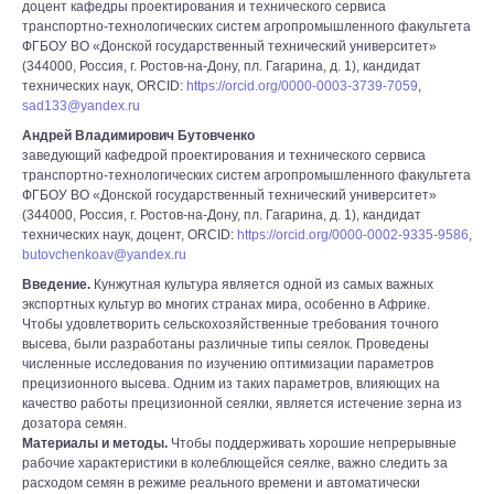
доцент кафедры проектирования и технического сервиса
транспортно-технологических систем агропромышленного факультета
ФГБОУ ВО «Донской государственный технический университет»
(344000, Россия, г. Ростов-на-Дону, пл. Гагарина, д. 1), кандидат
технических наук, ORCID:
https://orcid.org/0000-0003-3739-7059
,
sad133@yandex.ru
Андрей Владимирович Бутовченко
заведующий кафедрой проектирования и технического сервиса
транспортно-технологических систем агропромышленного факультета
ФГБОУ ВО «Донской государственный технический университет»
(344000, Россия, г. Ростов-на-Дону, пл. Гагарина, д. 1), кандидат
технических наук, доцент, ORCID:
https://orcid.org/0000-0002-9335-9586
,
butovchenkoav@yandex.ru
Введение.
Кунжутная культура является одной из самых важных
экспортных культур во многих странах мира, особенно в Африке.
Чтобы удовлетворить сельскохозяйственные требования точного
высева, были разработаны различные типы сеялок. Проведены
численные исследования по изучению оптимизации параметров
прецизионного высева. Одним из таких параметров, влияющих на
качество работы прецизионной сеялки, является истечение зерна из
дозатора семян.
Материалы и методы.
Чтобы поддерживать хорошие непрерывные
рабочие характеристики в колеблющейся сеялке, важно следить за
расходом семян в режиме реального времени и автоматически