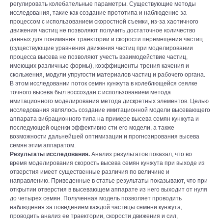
регулировать колебательные параметры. Существующие методы
исследования, такие как создание прототипа и наблюдение за
процессом с использованием скоростной съемки, из-за хаотичного
движения частиц не позволяют получить достаточное количество
данных для понимания траектории и скорости перемещения частиц
(существующие уравнения движения частиц при моделировании
процесса высева не позволяют учесть взаимодействие частиц,
имеющих различные формы), коэффициенты трения качения и
скольжения, модули упругости материалов частиц и рабочего органа.
В этом исследовании поток семян кунжута в колеблющейся сеялке
точного высева был воссоздан с использованием метода
имитационного моделирования метода дискретных элементов. Целью
исследования являлось создание имитационной модели высевающего
аппарата вибрационного типа на примере высева семян кунжута и
последующей оценки эффективно сти его модели, а также
возможности дальнейшей оптимизации и прогнозирования высева
семян этим аппаратом.
Результаты исследования.
Анализ результатов показал, что во
время моделирования скорость высева семян кунжута при выходе из
отверстия имеет существенные различия по величине и
направлению. Приведенные в статье результаты показывают, что при
открытии отверстия в высевающем аппарате из него выходит от нуля
до четырех семян. Полученная модель позволяет проводить
наблюдения за поведением каждой частицы семени кунжута,
проводить анализ ее траектории, скорости движения и сил,