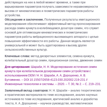
действующих на нее в любой момент времени, а также при
варьировании параметров получать зависимости неравномерности
высева от кинематических и геометрических параметров работы
устройства.
Обсуждение и заключение.
Полученные результаты имитационного
моделирования обеспечивают эффективный метод прогнозирования
расхода семян кунжута в колеблющемся дозаторе семян, что служит
основой для оптимизации кинематических и геометрических
параметров работы вибрационного высевающего аппарата с целью
повышения эффективности его работы. Данная модель является
универсальной и может быть адаптирована к высеву других
сельскохозяйственных культур.
Ключевые слова:
метод дискретных элементов, семена кунжута,
колебательный дозатор семян, прецизионная сеялка, движение семян
Для цитирования:
Шараби, Н. Н. Моделирование истечения семян
кунжута при колебательном дозировании семян устройством c
использованием DEM / Н. Н. Шараби, А. А. Дорошенко, А. В.
Бутовченко. – DOI 10.15507/2658-4123.030.202002.219-231 //
Инженерные технологии и системы. – 2020. – Т. 30, № 2. – С. 219–231.
Заявленный вклад соавторов:
Н. Н. Шараби – анализ теоретических
и практических материалов по теме исследования, анализ научных
источников по теме исследования, критический анализ и доработка
текста; А. А. Дорошенко – научное руководство, математическое