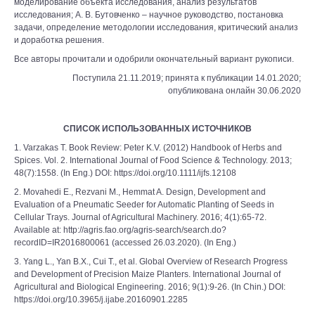
моделирование объекта исследования, анализ результатов
исследования; А. В. Бутовченко – научное руководство, постановка
задачи, определение методологии исследования, критический анализ
и доработка решения.
Все авторы прочитали и одобрили окончательный вариант рукописи.
Поступила 21.11.2019; принята к публикации 14.01.2020;
опубликована онлайн 30.06.2020
СПИСОК ИСПОЛЬЗОВАННЫХ ИСТОЧНИКОВ
1. Varzakas T. Book Review: Peter K.V. (2012) Handbook of Herbs and
Spices. Vol. 2. International Journal of Food Science & Technology. 2013;
48(7):1558. (In Eng.) DOI: https://doi.org/10.1111/ijfs.12108
2. Movahedi E., Rezvani M., Hemmat A. Design, Development and
Evaluation of a Pneumatic Seeder for Automatic Planting of Seeds in
Cellular Trays. Journal of Agricultural Machinery. 2016; 4(1):65-72.
Available at: http://agris.fao.org/agris-search/search.do?
recordID=IR2016800061 (accessed 26.03.2020). (In Eng.)
3. Yang L., Yan B.X., Cui T., et al. Global Overview of Research Progress
and Development of Precision Maize Planters. International Journal of
Agricultural and Biological Engineering. 2016; 9(1):9-26. (In Chin.) DOI:
https://doi.org/10.3965/j.ijabe.20160901.2285