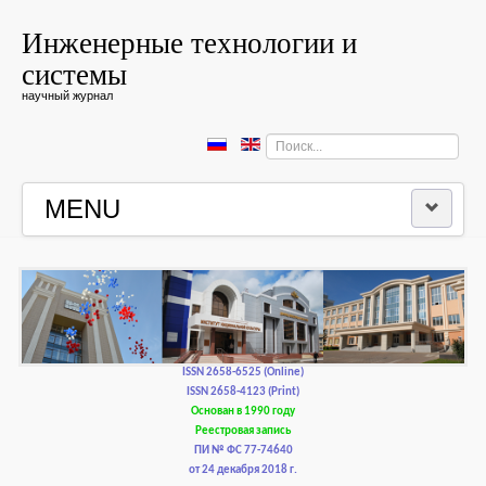
Инженерные технологии и
системы
научный журнал
Искать...
MENU
ГЛАВНАЯ
РЕДКОЛЛЕГИЯ
РЕДАКЦИОННАЯ ПОЛИТИКА И ЭТИКА
ISSN 2658-6525 (Online)
ISSN 2658-4123 (Print)
Основан в 1990 году
КОНТАКТЫ
Реестровая запись
ПИ № ФС 77-74640
от 24 декабря 2018 г.