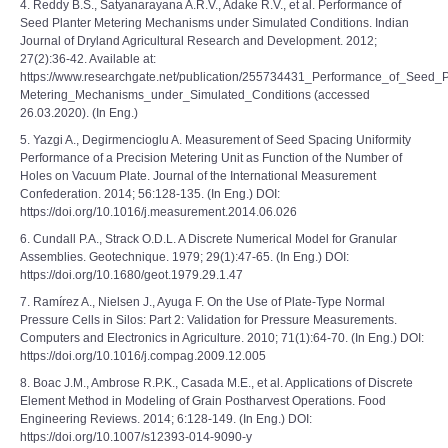
4. Reddy B.S., Satyanarayana A.R.V., Adake R.V., et al. Performance of
Seed Planter Metering Mechanisms under Simulated Conditions. Indian
Journal of Dryland Agricultural Research and Development. 2012;
27(2):36-42. Available at:
https://www.researchgate.net/publication/255734431_Performance_of_Seed_P
Metering_Mechanisms_under_Simulated_Conditions (accessed
26.03.2020). (In Eng.)
5. Yazgi A., Degirmencioglu A. Measurement of Seed Spacing Uniformity
Performance of a Precision Metering Unit as Function of the Number of
Holes on Vacuum Plate. Journal of the International Measurement
Confederation. 2014; 56:128-135. (In Eng.) DOI:
https://doi.org/10.1016/j.measurement.2014.06.026
6. Cundall P.A., Strack O.D.L. A Discrete Numerical Model for Granular
Assemblies. Geotechnique. 1979; 29(1):47-65. (In Eng.) DOI:
https://doi.org/10.1680/geot.1979.29.1.47
7. Ramírez A., Nielsen J., Ayuga F. On the Use of Plate-Type Normal
Pressure Cells in Silos: Part 2: Validation for Pressure Measurements.
Computers and Electronics in Agriculture. 2010; 71(1):64-70. (In Eng.) DOI:
https://doi.org/10.1016/j.compag.2009.12.005
8. Boac J.M., Ambrose R.P.K., Casada M.E., et al. Applications of Discrete
Element Method in Modeling of Grain Postharvest Operations. Food
Engineering Reviews. 2014; 6:128-149. (In Eng.) DOI:
https://doi.org/10.1007/s12393-014-9090-y