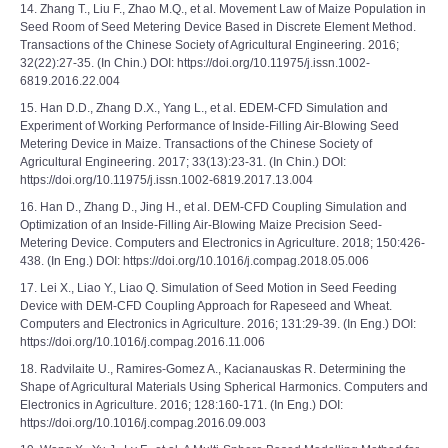
14. Zhang T., Liu F., Zhao M.Q., et al. Movement Law of Maize Population in
Seed Room of Seed Metering Device Based in Discrete Element Method.
Transactions of the Chinese Society of Agricultural Engineering. 2016;
32(22):27-35. (In Chin.) DOI: https://doi.org/10.11975/j.issn.1002-
6819.2016.22.004
15. Han D.D., Zhang D.X., Yang L., et al. EDEM-CFD Simulation and
Experiment of Working Performance of Inside-Filling Air-Blowing Seed
Metering Device in Maize. Transactions of the Chinese Society of
Agricultural Engineering. 2017; 33(13):23-31. (In Chin.) DOI:
https://doi.org/10.11975/j.issn.1002-6819.2017.13.004
16. Han D., Zhang D., Jing H., et al. DEM-CFD Coupling Simulation and
Optimization of an Inside-Filling Air-Blowing Maize Precision Seed-
Metering Device. Computers and Electronics in Agriculture. 2018; 150:426-
438. (In Eng.) DOI: https://doi.org/10.1016/j.compag.2018.05.006
17. Lei X., Liao Y., Liao Q. Simulation of Seed Motion in Seed Feeding
Device with DEM-CFD Coupling Approach for Rapeseed and Wheat.
Computers and Electronics in Agriculture. 2016; 131:29-39. (In Eng.) DOI:
https://doi.org/10.1016/j.compag.2016.11.006
18. Radvilaite U., Ramires-Gomez A., Kacianauskas R. Determining the
Shape of Agricultural Materials Using Spherical Harmonics. Computers and
Electronics in Agriculture. 2016; 128:160-171. (In Eng.) DOI:
https://doi.org/10.1016/j.compag.2016.09.003