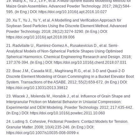
19. Wang X., Yu J., Lv F., et al. A Multi-Sphere Based Modelling Method for
Maize Grain Assemblies. Advanced Powder Technology. 2017; 28(2):584-
595. (In Eng.) DOI: https://doi.org/10.1016/j.apt.2016.10.027
20. Xu T., Yu J., Yu Y., et al. A Modelling and Verification Approach for
Soybean Seed Particles Using the Discrete Element Method. Advanced
Powder Technology. 2018; 28(12):3274-3290. (In Eng.) DOI:
https://doi.org/10.1016/j.apt.2018.09.006
21. Radvilaite U., Ramirez-Gomez A., Rusakevicius D., et al. Semi-
Analytical Models of Non-Spherical Particle Shapes Using Optimised
Spherical Harmonics. Chemical Engineering Research and Design. 2018;
137:376-394. (In Eng.) DOI: https://doi.org/10.1016/j.cherd.2018.07.031
22. Boac J.M., Casada M.E., Maghirang R.G., et al. 3-D and Quasi-2-D
Discrete Element Modeling of Grain Commingling in a Bucket Elevator Boot
System. Transactions of the ASABE. 2012; 55(2):659-672. (In Eng.) DOI:
https://doi.org/10.13031/2013.39812
23. Wiacek J., Molenda M., Horabik J., et al. Influence of Grain Shape and
Intergranular Friction on Material Behavior in Uniaxial Compression:
Experimental and DEM Modeling. Powder Technology. 2012; 217:435-442.
(In Eng.) DOI: https://doi.org/10.1016/j.powtec.2011.10.060
24. Luding S. Cohesive, Frictional Powders: Contact Models for Tension.
Granular Matter. 2008; 10(4):235-246. (In Eng.) DOI:
https://doi.org/10.1007/s10035-008-0099-x