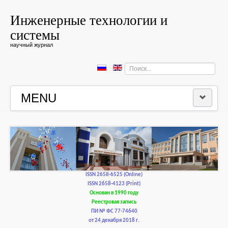
Инженерные технологии и
системы
научный журнал
Искать...
MENU
ГЛАВНАЯ
РЕДКОЛЛЕГИЯ
РЕДАКЦИОННАЯ ПОЛИТИКА И ЭТИКА
ISSN 2658-6525 (Online)
ISSN 2658-4123 (Print)
Основан в 1990 году
КОНТАКТЫ
Реестровая запись
ПИ № ФС 77-74640
от 24 декабря 2018 г.