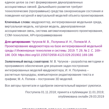
единое целое за счет формирования двунаправленных
ассоциативных связей. Дальнейшего развития требуют
технологические (программные) средства синхронизации состояния и
поведения натурной и виртуальной моделей объекта проектирования.
Ключевые слова:
квадрокоптер, интегрированная модельная среда,
виртуальная модель, натурная модель, двунаправленная
ассоциативная связь, система автоматизированного проектирования,
COM-технология, API-программирование
Для цитирования:
Чугунов М. В., Полунина И. Н., Попков М. А.
Проектирование квадрокоптера на базе интегрированной модельной
среды // Инженерные технологии и системы. 2019. Т. 29, № 2. С. 169–
186. DOI: https://doi.org/10.15507/2658-4123.029.201902.169-186
Заявленный вклад соавторов:
М. В. Чугунов – разработка методики и
программного обеспечения для решения задач построения
интегрированных моделей квадрокоптера; И. Н. Полунина –
расчетные процедуры, компьютерное редактирование текста и
графики; М. А. Попков – построение 3D моделей.
Все авторы прочитали и одобрили окончательный вариант рукописи.
Поступила 01.11.2018; принята к публикации 11.01.2019;
опубликована онлайн 29.03.2019