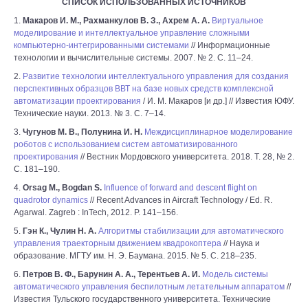
СПИСОК ИСПОЛЬЗОВАННЫХ ИСТОЧНИКОВ
1.
Макаров И. М., Рахманкулов В. З., Ахрем А. А.
Виртуальное
моделирование и интеллектуальное управление сложными
компьютерно-интегрированными системами
// Информационные
технологии и вычислительные системы. 2007. № 2. C. 11–24.
2.
Развитие технологии интеллектуального управления для создания
перспективных образцов ВВТ на базе новых средств комплексной
автоматизации проектирования
/ И. М. Макаров [и др.] // Известия ЮФУ.
Технические науки. 2013. № 3. С. 7–14.
3.
Чугунов М. В., Полунина И. Н.
Междисциплинарное моделирование
роботов с использованием систем автоматизированного
проектирования
// Вестник Мордовского университета. 2018. Т. 28, № 2.
С. 181–190.
4.
Orsag M., Bogdan S.
Influence of forward and descent flight on
quadrotor dynamics
// Recent Advances in Aircraft Technology / Ed. R.
Agarwal. Zagreb : InTech, 2012. Р. 141–156.
5.
Гэн К., Чулин Н. А.
Алгоритмы стабилизации для автоматического
управления траекторным движением квадрокоптера
// Наука и
образование. МГТУ им. Н. Э. Баумана. 2015. № 5. С. 218–235.
6.
Петров В. Ф., Барунин А. А., Терентьев А. И.
Модель системы
автоматического управления беспилотным летательным аппаратом
//
Известия Тульского государственного университета. Технические