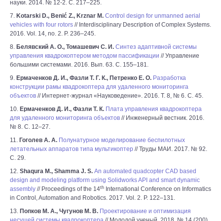
науки. 2014. № 12-2. С. 217–225.
7.
Kotarski D., Benić Z., Krznar M.
Control design for unmanned aerial
vehicles with four rotors
// Interdisciplinary Description of Complex Systems.
2016. Vol. 14, no. 2. P. 236–245.
8.
Белявский А. О., Томашевич С. И.
Синтез адаптивной системы
управления квадрокоптером методом пассификации
// Управление
большими системами. 2016. Вып. 63. С. 155–181.
9.
Ермаченков Д. И., Фазли Т. Г. К., Петренко Е. О.
Разработка
конструкции рамы квадрокоптера для удаленного мониторинга
объектов
// Интернет-журнал «Науковедение». 2016. Т. 8, № 6. С. 45.
10.
Ермаченков Д. И., Фазли Т. К.
Плата управления квадрокоптера
для удаленного мониторинга объектов
// Инженерный вестник. 2016.
№ 8. C. 12–27.
11.
Гоголев А. А.
Полунатурное моделирование беспилотных
летательных аппаратов типа мультикоптер
// Труды МАИ. 2017. № 92.
С. 29.
12.
Shaqura M., Shamma J. S.
An automated quadcopter CAD based
design and modeling platform using Solidworks API and smart dynamic
th
assembly
// Proceedings of the 14
International Conference on Informatics
in Control, Automation and Robotics. 2017. Vol. 2. P. 122–131.
13.
Попков М. А., Чугунов М. В.
Проектирование и оптимизация
несущей системы квадрокоптера
// Молодой ученый. 2018. № 14 (200).