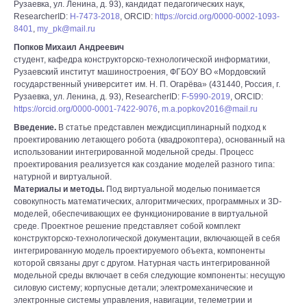
Рузаевка, ул. Ленина, д. 93), кандидат педагогических наук,
ResearcherID:
H-7473-2018
, ORCID:
https://orcid.org/0000-0002-1093-
8401
,
my_pk@mail.ru
Попков Михаил Андреевич
студент, кафедра конструкторско-технологической информатики,
Рузаевский институт машиностроения, ФГБОУ ВО «Мордовский
государственный университет им. Н. П. Огарёва» (431440, Россия, г.
Рузаевка, ул. Ленина, д. 93), ResearcherID:
F-5990-2019
, ORCID:
https://orcid.org/0000-0001-7422-9076
,
m.a.popkov2016@mail.ru
Введение.
В статье представлен междисциплинарный подход к
проектированию летающего робота (квадрокоптера), основанный на
использовании интегрированной модельной среды. Процесс
проектирования реализуется как создание моделей разного типа:
натурной и виртуальной.
Материалы и методы.
Под виртуальной моделью понимается
совокупность математических, алгоритмических, программных и 3D-
моделей, обеспечивающих ее функционирование в виртуальной
среде. Проектное решение представляет собой комплект
конструкторско-технологической документации, включающей в себя
интегрированную модель проектируемого объекта, компоненты
которой связаны друг с другом. Натурная часть интегрированной
модельной среды включает в себя следующие компоненты: несущую
силовую систему; корпусные детали; электромеханические и
электронные системы управления, навигации, телеметрии и