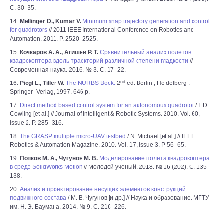
С. 30–35.
14.
Mellinger D., Kumar V.
Minimum snap trajectory generation and control
for quadrotors
// 2011 IEEE International Conference on Robotics and
Automation. 2011. P. 2520–2525.
15.
Кочкаров А. А., Агишев Р. Т.
Сравнительный анализ полетов
квадрокоптера вдоль траекторий различной степени гладкости
//
Современная наука. 2016. № 3. С. 17–22.
nd
16.
Piegl L., Tiller W.
The NURBS Book.
2
ed. Berlin ; Heidelberg :
Springer–Verlag, 1997. 646 p.
17.
Direct method based control system for an autonomous quadrotor
/ I. D.
Cowling [et al.] // Journal of Intelligent & Robotic Systems. 2010. Vol. 60,
issue 2. P. 285–316.
18.
The GRASP multiple micro-UAV testbed
/ N. Michael [et al.] // IEEE
Robotics & Automation Magazine. 2010. Vol. 17, issue 3. P. 56–65.
19.
Попков М. А., Чугунов М. В.
Моделирование полета квадрокоптера
в среде SolidWorks Motion
// Молодой ученый. 2018. № 16 (202). C. 135–
138.
20.
Анализ и проектирование несущих элементов конструкций
подвижного состава
/ М. В. Чугунов [и др.] // Наука и образование. МГТУ
им. Н. Э. Баумана. 2014. № 9. С. 216–226.