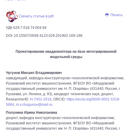
Печать
Скачать статью в pdf.
УДК 629.7.018.74:004.94
DOI: 10.15507/2658-4123.029.201902.169-186
Проектирование квадрокоптера на базе интегрированной
модельной среды
Чугунов Михаил Владимирович
заведующий, кафедра конструкторско-технологической информатики,
Рузаевский институт машиностроения, ФГБОУ ВО «Мордовский
государственный университет им. Н. П. Огарёва» (431440, Россия, г.
Рузаевка, ул. Ленина, д. 93), кандидат технических наук, доцент,
ResearcherID:
H-7452-2018
, ORCID:
https://orcid.org/0000-0001-5318-
5684
,
m.v.chugunov@mail.ru
Полунина Ирина Николаевна
доцент, кафедра конструкторско-технологической информатики,
Рузаевский институт машиностроения, ФГБОУ ВО «Мордовский
государственный университет им. Н. П. Огарёва» (431440, Россия, г.