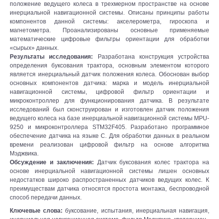
положение ведущего колеса в трехмерном пространстве на основе
инерциальной навигационной системы. Описаны принципы работы
компонентов данной системы: акселерометра, гироскопа и
магнетометра. Проанализированы основные применяемые
математические цифровые фильтры ориентации для обработки
«сырых» данных.
Результаты исследования:
Разработана конструкция устройства
определения буксования трактора, основным элементом которого
является инерциальный датчик положения колеса. Обоснован выбор
основных компонентов датчика: марка и модель инерциальной
навигационной системы, цифровой фильтр ориентации и
микроконтроллер для функционирования датчика. В результате
исследований был сконструирован и изготовлен датчик положения
ведущего колеса на базе инерциальной навигационной системы MPU-
9250 и микроконтроллера STM32F405. Разработано программное
обеспечение датчика на языке C. Для обработки данных в реальном
времени реализован цифровой фильтр на основе алгоритма
Мэджвика.
Обсуждение и заключения:
Датчик буксования колес трактора на
основе инерциальной навигационной системы лишен основных
недостатков широко распространенных датчиков ведущих колес. К
преимуществам датчика относятся простота монтажа, беспроводной
способ передачи данных.
Ключевые слова:
буксование, испытания, инерциальная навигация,