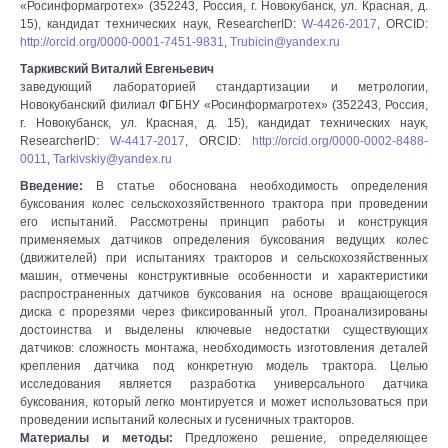
«Росинформагротех» (352243, Россия, г. Новокубанск, ул. Красная, д.
15), кандидат технических наук, ResearcherID:
W-4426-2017
, ORCID:
http://orcid.org/0000-0001-7451-9831
,
Trubicin@yandex.ru
Таркивский Виталий Евгеньевич
заведующий лабораторией стандартизации и метрологии,
Новокубанский филиал ФГБНУ «Росинформагротех» (352243, Россия,
г. Новокубанск, ул. Красная, д. 15), кандидат технических наук,
ResearcherID:
W-4417-2017
, ORCID:
http://orcid.org/0000-0002-8488-
0011
,
Tarkivskiy@yandex.ru
Введение:
В статье обоснована необходимость определения
буксования колес сельскохозяйственного трактора при проведении
его испытаний. Рассмотрены принцип работы и конструкция
применяемых датчиков определения буксования ведущих колес
(движителей) при испытаниях тракторов и сельскохозяйственных
машин, отмечены конструктивные особенности и характеристики
распространенных датчиков буксования на основе вращающегося
диска с прорезями через фиксированный угол. Проанализированы
достоинства и выделены ключевые недостатки существующих
датчиков: сложность монтажа, необходимость изготовления деталей
крепления датчика под конкретную модель трактора. Целью
исследования является разработка универсального датчика
буксования, который легко монтируется и может использоваться при
проведении испытаний колесных и гусеничных тракторов.
Материалы и методы:
Предложено решение, определяющее