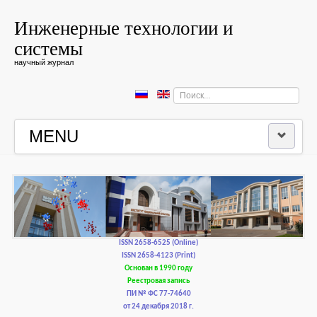
Инженерные технологии и
системы
научный журнал
Искать...
MENU
ГЛАВНАЯ
РЕДКОЛЛЕГИЯ
РЕДАКЦИОННАЯ ПОЛИТИКА И ЭТИКА
ISSN 2658-6525 (Online)
ISSN 2658-4123 (Print)
Основан в 1990 году
КОНТАКТЫ
Реестровая запись
ПИ № ФС 77-74640
от 24 декабря 2018 г.