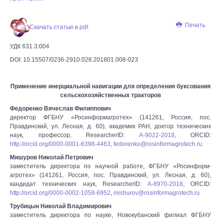
Печать
Скачать статью в pdf.
УДК 631.3:004
DOI: 10.15507/0236-2910.028.201801.008-023
Применение инерциальной навигации для определения буксования
сельскохозяйственных тракторов
Федоренко Вячеслав Филиппович
директор ФГБНУ «Росинформагротех» (141261, Россия, пос.
Правдинский, ул. Лесная, д. 60), академик РАН, доктор технических
наук, профессор, ResearcherID:
A-9022-2018
, ORCID:
http://orcid.org/0000-0001-6398-4463
,
fedorenko@rosinformagrotech.ru
Мишуров Николай Петрович
заместитель директора по научной работе, ФГБНУ «Росинформ-
агротех» (141261, Россия, пос. Правдинский, ул. Лесная, д. 60),
кандидат технических наук, ResearcherID:
A-8970-2018
, ORCID:
http://orcid.org/0000-0002-1058-6952
,
mishurov@rosinformagrotech.ru
Трубицын Николай Владимирович
заместитель директора по науке, Новокубанский филиал ФГБНУ