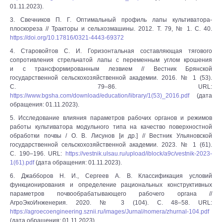
01.11.2023).
3. Свечников П. Г. Оптимальный профиль лапы культиватора-
плоскореза // Тракторы и сельхозмашины. 2012. Т. 79, № 1. С. 40.
https://doi.org/10.17816/0321-4443-69372
4. Старовойтов С. И. Горизонтальная составляющая тягового
сопротивления стрельчатой лапы с переменным углом крошения
и с трансформированным лезвием // Вестник Брянской
государственной сельскохозяйственной академии. 2016. № 1 (53).
С. 79–86. URL:
https://www.bgsha.com/download/education/library/1(53)_2016.pdf
(дата
обращения: 01.11.2023).
5. Исследование влияния параметров рабочих органов и режимов
работы культиватора модульного типа на качество поверхностной
обработки почвы / О. В. Лисунов [и др.] // Вестник Ульяновской
государственной сельскохозяйственной академии. 2023. № 1 (61).
С. 190–196. URL:
https://vestnik.ulsau.ru/upload/iblock/a9c/vestnik-2023-
1(61).pdf
(дата обращения: 01.11.2023).
6. Джабборов Н. И., Сергеев А. В. Классификация условий
функционирования и определение рациональных конструктивных
параметров почвообрабатывающего рабочего органа //
АгроЭкоИнженерия. 2020. № 3 (104). С. 48–58. URL:
https://agroecoengineering.sznii.ru/images/Jurnal/nomera/zhurnal-104.pdf
(дата обращения: 01.11.2023).