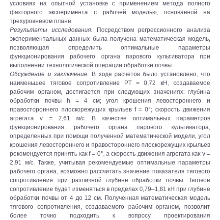
условиях на опытной установке с применением метода полного
факторного эксперимента с рабочей моделью, основанной на
трехуровневом плане.
Результаты исследования.
Посредством регрессионного анализа
экспериментальных данных была получена математическая модель,
позволяющая определить оптимальные параметры
функционирования рабочего органа парового культиватора при
выполнении технологической операции обработки почвы.
Обсуждение и заключение.
В ходе расчетов было установлено, что
наименьшее тяговое сопротивление PТ = 0,72 кН, создаваемое
рабочим органом, достигается при следующих значениях: глубина
обработки почвы h = 4 см; угол крошения левостороннего и
правостороннего плоскорежущих крыльев f = 0°; скорость движения
агрегата v = 2,61 м/с. В качестве оптимальных параметров
функционирования рабочего органа парового культиватора,
определенных при помощи полученной математической модели, угол
крошения левостороннего и правостороннего плоскорежущих крыльев
рекомендуется принять как f = 0°, а скорость движения агрегата как v =
2,91 м/с. Также, учитывая рекомендуемые оптимальные параметры
рабочего органа, возможно рассчитать значение показателя тягового
сопротивления при различной глубине обработки почвы. Тяговое
сопротивление будет изменяться в пределах 0,79–1,81 кН при глубине
обработки почвы от 4 до 12 см. Полученная математическая модель
тягового сопротивления, создаваемого рабочим органом, позволит
более точно подходить к вопросу проектирования