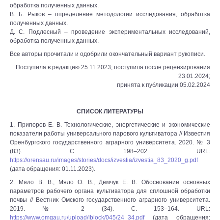
обработка полученных данных.
В. Б. Рыков – определение методологии исследования, обработка
полученных данных.
Д. С. Подлесный – проведение экспериментальных исследований,
обработка полученных данных.
Все авторы прочитали и одобрили окончательный вариант рукописи.
Поступила в редакцию 25.11.2023; поступила после рецензирования
23.01.2024;
принята к публикации 05.02.2024
СПИСОК ЛИТЕРАТУРЫ
1. Припоров Е. В. Технологические, энергетические и экономические
показатели работы универсального парового культиватора // Известия
Оренбургского государственного аграрного университета. 2020. № 3
(83). С. 198–202. URL:
https://orensau.ru/images/stories/docs/izvestia/izvestia_83_2020_g.pdf
(дата обращения: 01.11.2023).
2. Мяло В. В., Мяло О. В., Демчук Е. В. Обоснование основных
параметров рабочего органа культиватора для сплошной обработки
почвы // Вестник Омского государственного аграрного университета.
2019. № 2 (34). С. 153–164. URL:
https://www.omgau.ru/upload/iblock/045/24_34.pdf
(дата обращения: