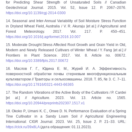
for Predicting Shear Strength of Unsaturated Soils // Canadian
Geotechnical Journal. 2015. Vol. 52, Issue 12. P. 2067–2076.
https://doi.org/10.1139/cgj-2014-0300
14. Seasonal and Inter-Annual Variability of Soil Moisture Stress Function
in Dryland Wheat Field, Australia / V. R. Akuraju [et al.] // Agricultural and
Forest Meteorology. 2017. Vol. 217. P. 450–451.
https://doi.org/10.1016/j.agrformet.2016.10.007
15. Moderate Drought Stress Affected Root Growth and Grain Yield in Old,
Modern and Newly Released Cultivars of Winter Wheat / Y. Fang [et al.] //
Frontiers in Plant Science. 2017. Vol. 8. Article no. 00672.
https://doi.org/10.3389/fpls.2017.00672
16. Маслов Г. Г., Юдина Е. М., Журий И. А. Эффективность
поверхностной обработки почвы стерневым многофункциональным
культиватором // Тракторы и сельхозмашины. 2018. Т. 85, № 3. C. 7–11.
https://doi.org/10.17816/0321-4443-66365
17. The Random Vibrations of the Active Body of the Cultivators / P. Cardei
[et al.] // Agriculture. 2023. Vol. 13. Article no. 1565.
https://doi.org/10.20944/preprints202307.1517.v1
18. Okoko P., Umani K. C., Onwe D. N. Performance Evaluation of a Spring
Tine Cultivator in a Sandy Loam Soil // Agricultural Engineering
International: CIGR Journal. 2023. Vol. 25, Issue 2. P. 21–33. URL:
https://clck.ru/39x8LA
(дата обращения: 01.11.2023).