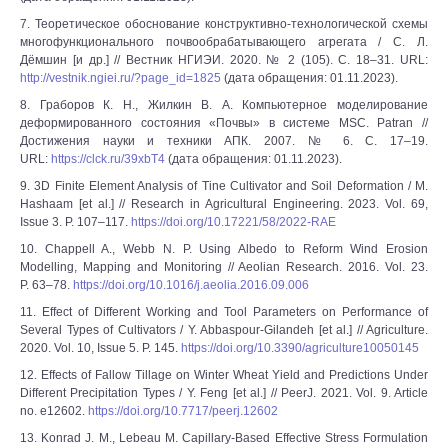
7. Теоретическое обоснование конструктивно-технологической схемы
многофункционального почвообрабатывающего агрегата / С. Л.
Дёмшин [и др.] // Вестник НГИЭИ. 2020. № 2 (105). С. 18–31. URL:
http://vestnik.ngiei.ru/?page_id=1825
(дата обращения: 01.11.2023).
8. Граборов К. Н., Жилкин В. А. Компьютерное моделирование
деформированного состояния «Почвы» в системе MSC. Patran //
Достижения науки и техники АПК. 2007. № 6. С. 17–19.
URL:
https://clck.ru/39xbT4
(дата обращения: 01.11.2023).
9. 3D Finite Element Analysis of Tine Cultivator and Soil Deformation / M.
Hashaam [et al.] // Research in Agricultural Engineering. 2023. Vol. 69,
Issue 3. P. 107–117.
https://doi.org/10.17221/58/2022-RAE
10. Chappell A., Webb N. P. Using Albedo to Reform Wind Erosion
Modelling, Mapping and Monitoring // Aeolian Research. 2016. Vol. 23.
P. 63–78.
https://doi.org/10.1016/j.aeolia.2016.09.006
11. Effect of Different Working and Tool Parameters on Performance of
Several Types of Cultivators / Y. Abbaspour-Gilandeh [et al.] // Agriculture.
2020. Vol. 10, Issue 5. P. 145.
https://doi.org/10.3390/agriculture10050145
12. Effects of Fallow Tillage on Winter Wheat Yield and Predictions Under
Different Precipitation Types / Y. Feng [et al.] // PeerJ. 2021. Vol. 9. Article
no. e12602.
https://doi.org/10.7717/peerj.12602
13. Konrad J. M., Lebeau M. Capillary-Based Effective Stress Formulation