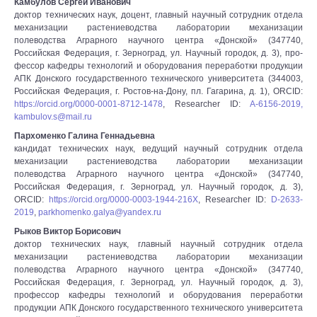
Камбулов Сергей Иванович
доктор технических наук, доцент, главный научный сотрудник отдела
механизации растениеводства лаборатории механизации
полеводства Аграрного научного центра «Донской» (347740,
Российская Федерация, г. Зерноград, ул. Научный городок, д. 3), про-
фессор кафедры технологий и оборудования переработки продукции
АПК Донского государственного технического университета (344003,
Российская Федерация, г. Ростов-на-Дону, пл. Гагарина, д. 1), ORCID:
https://orcid.org/0000-0001-8712-1478
, Researcher ID:
A-6156-2019,
kambulov.s@mail.ru
Пархоменко Галина Геннадьевна
кандидат технических наук, ведущий научный сотрудник отдела
механизации растениеводства лаборатории механизации
полеводства Аграрного научного центра «Донской» (347740,
Российская Федерация, г. Зерноград, ул. Научный городок, д. 3),
ORCID:
https://orcid.org/0000-0003-1944-216X
, Researcher ID:
D-2633-
2019
,
parkhomenko.galya@yandex.ru
Рыков Виктор Борисович
доктор технических наук, главный научный сотрудник отдела
механизации растениеводства лаборатории механизации
полеводства Аграрного научного центра «Донской» (347740,
Российская Федерация, г. Зерноград, ул. Научный городок, д. 3),
профессор кафедры технологий и оборудования переработки
продукции АПК Донского государственного технического университета