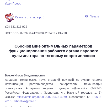
Урал-Пресс
Печать
Скачать статью в pdf.
УДК 631.316.022
DOI: 10.15507/2658-4123.034.202402.213-228
Обоснование оптимальных параметров
функционирования рабочего органа парового
культиватора по тяговому сопротивлению
Божко Игорь Владимирович
кандидат технических наук, старший научный сотрудник отдела
механизации растениеводства лаборатории механизации
полеводства Аграрного научного центра «Донской» (347740,
Российская Федерация, г. Зерноград, ул. Научный городок, д. 3),
ORCID:
https://orcid.org/0000-0002-8423-4079
, Researcher ID:
E-9518-
2016
,
i.v.bozhko@mail.ru