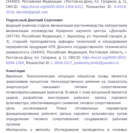
(344003, Российская Федерация, г.Ростов-на-Дону, пл. Гагарина, д. 1),
ORCID:
https://orcid.org/0000-0003-1358-9312
, Researcher ID:
A-6319-
2019
,
rikovvb@gmail.com
Подлесный Дмитрий Сергеевич
ведущий инженер отдела механизации растениеводства лаборатории
механизации полеводства Аграрного научного центра «Донской»
(347740, Российская Федерация, г. Зерноград, ул. Научный городок, д.
3), старший преподаватель кафедры технологий и оборудования
переработки продукции АПК Донского государственного технического
университета (344003, Российская Федерация, Ростовская область, г.
Ростов-на-Дону, пл. Гагарина, д. 1), ORCID:
https://orcid.org/0000-0002-
6069-138X
, Researcher ID:
L-3658-2017
,
podlesniy.dmitri@yandex.ru
Аннотация
Введение.
Технологическая операция обработки почвы является
энергоемким процессом. Непосредственное влияние на показатель
энергозатрат оказывает тяговое сопротивление
почвообрабатывающих агрегатов. В связи с этим актуальной является
задача разработки конструкции рабочего органа парового
культиватора, обеспечивающего снижение тягового сопротивления.
Цель исследования.
Поиск оптимальных параметров
функционирования рабочего органа парового культиватора путем
определения тягового сопротивления, создаваемого рабочим
органом.
Материалы и методы.
Исследование проводилось в полевых