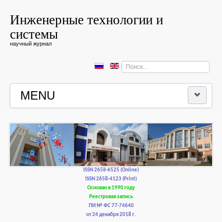
Инженерные технологии и
системы
научный журнал
Искать...
MENU
ГЛАВНАЯ
РЕДКОЛЛЕГИЯ
РЕДАКЦИОННАЯ ПОЛИТИКА И ЭТИКА
ISSN 2658-6525 (Online)
ISSN 2658-4123 (Print)
Основан в 1990 году
КОНТАКТЫ
Реестровая запись
ПИ № ФС 77-74640
от 24 декабря 2018 г.