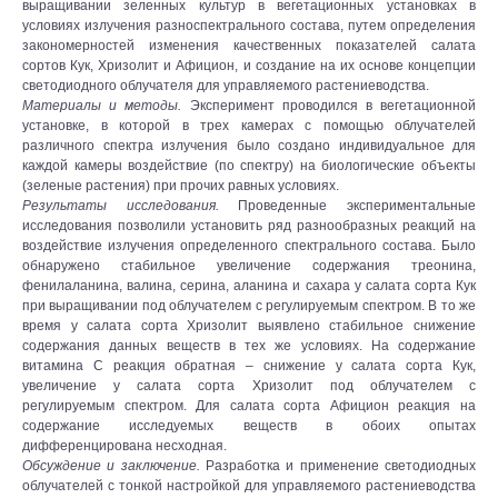
выращивании зеленных культур в вегетационных установках в
условиях излучения разноспектрального состава, путем определения
закономерностей изменения качественных показателей салата
сортов Кук, Хризолит и Афицион, и создание на их основе концепции
светодиодного облучателя для управляемого растениеводства.
Материалы и методы.
Эксперимент проводился в вегетационной
установке, в которой в трех камерах с помощью облучателей
различного спектра излучения было создано индивидуальное для
каждой камеры воздействие (по спектру) на биологические объекты
(зеленые растения) при прочих равных условиях.
Результаты исследования.
Проведенные экспериментальные
исследования позволили установить ряд разнообразных реакций на
воздействие излучения определенного спектрального состава. Было
обнаружено стабильное увеличение содержания треонина,
фенилаланина, валина, серина, аланина и сахара у салата сорта Кук
при выращивании под облучателем с регулируемым спектром. В то же
время у салата сорта Хризолит выявлено стабильное снижение
содержания данных веществ в тех же условиях. На содержание
витамина С реакция обратная – снижение у салата сорта Кук,
увеличение у салата сорта Хризолит под облучателем с
регулируемым спектром. Для салата сорта Афицион реакция на
содержание исследуемых веществ в обоих опытах
дифференцирована несходная.
Обсуждение и заключение.
Разработка и применение светодиодных
облучателей с тонкой настройкой для управляемого растениеводства