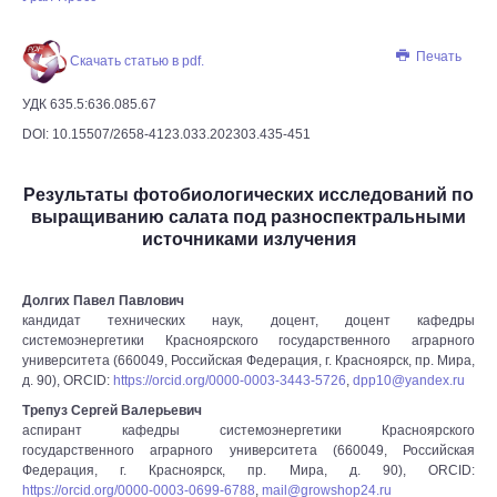
Печать
Скачать статью в pdf.
УДК 635.5:636.085.67
DOI: 10.15507/2658-4123.033.202303.435-451
Результаты фотобиологических исследований по
выращиванию салата под разноспектральными
источниками излучения
Долгих Павел Павлович
кандидат технических наук, доцент, доцент кафедры
системоэнергетики Красноярского государственного аграрного
университета (660049, Российская Федерация, г. Красноярск, пр. Мира,
д. 90), ORCID:
https://orcid.org/0000-0003-3443-5726
,
dpp10@yandex.ru
Трепуз Сергей Валерьевич
аспирант кафедры системоэнергетики Красноярского
государственного аграрного университета (660049, Российская
Федерация, г. Красноярск, пр. Мира, д. 90), ORCID:
https://orcid.org/0000-0003-0699-6788
,
mail@growshop24.ru