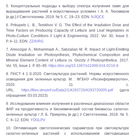
5. Концептуальные подходы к выбору спектра излучения ламп для
выращивания растений в искусственных условиях / А. А. Тихомиров
[и др.] // Светотехника. 2019. № 5. С. 19–23. EDN:
NJIQCE
6. Prikupets L. B., Terekhov V. G. The Effect of the Irradiation Dose and
Time Factors on Producing Capacity of Lettuce and Leaf Vegetables in
Photo-Culture Conditions // Light & Engineering. 2022. Vol. 30, Issue 5.
P. 4–11. EDN:
ZZAVRG
7. Amoozgar A., Mohammadi A., Sabzalian M. R. Impact of Light-Emitting
Diode Irradiation on Photosynthesis, Phytochemical Composition and
Mineral Element Content of Lettuce cv. Grizzly // Photosynthetica. 2017.
Vol. 55, Issue 1. P. 85–95.
https://doi.org/10.1007/s11099-016-0216-8
8. ПНCТ 4 1 0-2020. Светокультура растений. Нормы искусственного
освещения для зеленных культур. М. : ФГБНУ «Росинформагротех»,
2020. 11 с.
URL:
https://files.stroyinf.ru/Data2/1/4293720/4293720005.pdf
(дата
обращения: 03.03.2023).
9. Исследование влияния излучения в различных диапазонах области
ФАР на продуктивность и биохимический состав биомассы салатно-
зеленных культур / Л. Б. Прикупец [и др.] // Светотехника. 2018. № 5.
С. 6–12. EDN:
YOGLPV
10. Оптимизация светотехнических параметров при светокультуре
салатно-зеленных растений с использованием светодиодных