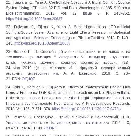
21. Fujiwara K., Yano A. Controllable Spectrum Artificial Sunlight Source
System Using LEDs with 32 Different Peak Wavelengths of 385–910 nm //
Bioelectromagnetics. 2011. Vol. 32, Issue 3. P. 243–252.
https://doi.org/10.1002/bem.20637
22. Fujiwara K., Eijima K., Yano A. Second-generation LED-artificial
Sunlight Source System Available for Light Effects Research in Biological
and Agricultural Sciences Proceedings of 7th LuxPacifica, 2013. P. 140–
145.
https://doi.org/10.1002/bem.20637
23. Долгих П. П. Способы облучения растений в теплицах и их
техническая реализация // Материалы VIII междунар. науч.-практ.
конф. «Климат, экология, сельское хозяйство Евразии (23‒
24 мая 2019 г.)». п. Молодежный : Иркутский государственный
аграрный университет им. А. А. Ежевского. 2019. С. 23–
31. EDN:
OIQJQF
24. Jishi T., Matsuda R., Fujiwara K. Effects of Photosynthetic Photon Flux
Density, Frequency, Duty Ratio, and their Interactions on Net Photosynthetic
Rate of cos Lettuce Leaves under Pulsed Light: Explanation Based on
Photosynthetic-intermediate Pool Dynamics // Photosynthesis Research.
2018. Vol. 136. P. 371–378.
https://doi.org/10.1007/s11120-017-0470-z
25. Рентюк В. Светодиод – такой знакомый и неизвестный. Ч. 3.
Управление яркостью // Полупроводниковая светотехника. 2017. Т. 3,
№ 47. С. 54–61. EDN:
ZBIDNJ