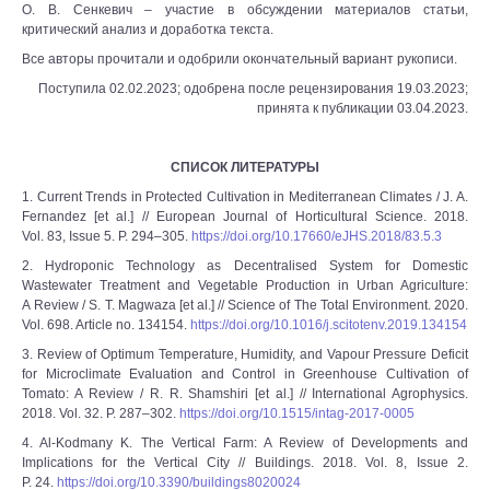
О. В. Сенкевич – участие в обсуждении материалов статьи,
критический анализ и доработка текста.
Все авторы прочитали и одобрили окончательный вариант рукописи.
Поступила 02.02.2023; одобрена после рецензирования 19.03.2023;
принята к публикации 03.04.2023.
СПИСОК ЛИТЕРАТУРЫ
1. Current Trends in Protected Cultivation in Mediterranean Climates / J. A.
Fernandez [et al.] // European Journal of Horticultural Science. 2018.
Vol. 83, Issue 5. P. 294–305.
https://doi.org/10.17660/eJHS.2018/83.5.3
2. Hydroponic Technology as Decentralised System for Domestic
Wastewater Treatment and Vegetable Production in Urban Agriculture:
A Review / S. T. Magwaza [et al.] // Science of The Total Environment. 2020.
Vol. 698. Article no. 134154.
https://doi.org/10.1016/j.scitotenv.2019.134154
3. Review of Optimum Temperature, Humidity, and Vapour Pressure Deficit
for Microclimate Evaluation and Control in Greenhouse Cultivation of
Tomato: A Review / R. R. Shamshiri [et al.] // International Agrophysics.
2018. Vol. 32. P. 287–302.
https://doi.org/10.1515/intag-2017-0005
4. Al-Kodmany K. The Vertical Farm: A Review of Developments and
Implications for the Vertical City // Buildings. 2018. Vol. 8, Issue 2.
P. 24.
https://doi.org/10.3390/buildings8020024