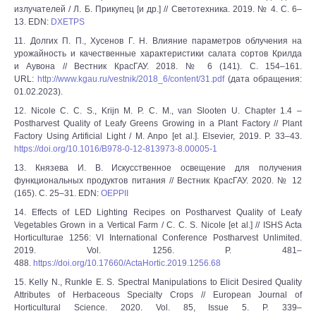
излучателей / Л. Б. Прикупец [и др.] // Светотехника. 2019. № 4. С. 6–
13. EDN:
DXETPS
11. Долгих П. П., Хусенов Г. Н. Влияние параметров облучения на
урожайность и качественные характеристики салата сортов Крилда
и Аувона // Вестник КрасГАУ. 2018. № 6 (141). С. 154–161.
URL:
http://www.kgau.ru/vestnik/2018_6/content/31.pdf
(дата обращения:
01.02.2023).
12. Nicole C. C. S., Krijn M. P. C. M., van Slooten U. Chapter 1.4 –
Postharvest Quality of Leafy Greens Growing in a Plant Factory // Plant
Factory Using Artificial Light / M. Anpo [et al.]. Elsevier, 2019. P. 33–43.
https://doi.org/10.1016/B978-0-12-813973-8.00005-1
13. Князева И. В. Искусственное освещение для получения
функциональных продуктов питания // Вестник КрасГАУ. 2020. № 12
(165). С. 25–31. EDN:
OEPPII
14. Effects of LED Lighting Recipes on Postharvest Quality of Leafy
Vegetables Grown in a Vertical Farm / C. C. S. Nicole [et al.] // ISHS Acta
Horticulturae 1256: VI International Conference Postharvest Unlimited.
2019. Vol. 1256. P. 481–
488.
https://doi.org/10.17660/ActaHortic.2019.1256.68
15. Kelly N., Runkle E. S. Spectral Manipulations to Elicit Desired Quality
Attributes of Herbaceous Specialty Crops // European Journal of
Horticultural Science. 2020. Vol. 85, Issue 5. P. 339–