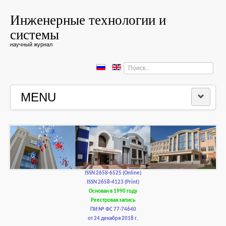
Инженерные технологии и
системы
научный журнал
Искать...
MENU
ГЛАВНАЯ
РЕДКОЛЛЕГИЯ
РЕДАКЦИОННАЯ ПОЛИТИКА И ЭТИКА
ISSN 2658-6525 (Online)
ISSN 2658-4123 (Print)
Основан в 1990 году
КОНТАКТЫ
Реестровая запись
ПИ № ФС 77-74640
от 24 декабря 2018 г.