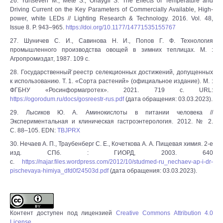
26. Yurtseven M., Mete S., Onaygil S. The Effects of Temperature and
Driving Current on the Key Parameters of Commercially Available, High-
power, white LEDs // Lighting Research & Technology. 2016. Vol. 48,
Issue 8. P. 943–965.
https://doi.org/10.1177/14771535155767
27. Шуничев С. И., Савинова Н. И., Попов Г. Ф. Технология
промышленного производства овощей в зимних теплицах. М. :
Агропромиздат, 1987. 109 с.
28. Государственный̆ реестр селекционных достижений, допущенных
к использованию. Т. 1. «Сорта растений» (официальное издание). М. :
ФГБНУ «Росинформагротех». 2021. 719 с. URL:
https://ogorodum.ru/docs/gosreestr-rus.pdf
(дата обращения: 03.03.2023).
29. Лысиков Ю. А. Аминокислоты в питании человека //
Экспериментальная и клиническая гастроэнтерология. 2012. № 2.
С. 88–105. EDN:
TBJPRX
30. Нечаев А. П., Траубенберг С. Е., Кочеткова А. А. Пищевая химия. 2-е
изд. СПб. : ГИОРД, 2003. 640
с.
https://najar.files.wordpress.com/2012/10/studmed-ru_nechaev-ap-i-dr-
pischevaya-himiya_dfd0f24503d.pdf
(дата обращения: 03.03.2023).
Контент доступен под лицензией
Creative Commons Attribution 4.0
License
.