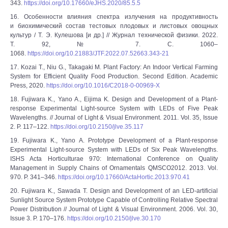
343.
https://doi.org/10.17660/eJHS.2020/85.5.5
16. Особенности влияния спектра излучения на продуктивность
и биохимический состав тестовых плодовых и листовых овощных
культур / Т. Э. Кулешова [и др.] // Журнал технической физики. 2022.
Т. 92, № 7. С. 1060–
1068.
https://doi.org/10.21883/JTF.2022.07.52663.343-21
17. Kozai T., Niu G., Takagaki M. Plant Factory: An Indoor Vertical Farming
System for Efficient Quality Food Production. Second Edition. Academic
Press, 2020.
https://doi.org/10.1016/C2018-0-00969-X
18. Fujiwara K., Yano A., Eijima K. Design and Development of a Plant-
response Experimental Light-source System with LEDs of Five Peak
Wavelengths. // Journal of Light & Visual Environment. 2011. Vol. 35, Issue
2. P. 117–122.
https://doi.org/10.2150/jlve.35.117
19. Fujiwara K., Yano A. Prototype Development of a Plant-response
Experimental Light-source System with LEDs of Six Peak Wavelengths.
ISHS Acta Horticulturae 970: International Conference on Quality
Management in Supply Chains of Ornamentals QMSCO2012. 2013. Vol.
970. P. 341–346.
https://doi.org/10.17660/ActaHortic.2013.970.41
20. Fujiwara K., Sawada T. Design and Development of an LED-artificial
Sunlight Source System Prototype Capable of Controlling Relative Spectral
Power Distribution // Journal of Light & Visual Environment. 2006. Vol. 30,
Issue 3. P. 170–176.
https://doi.org/10.2150/jlve.30.170