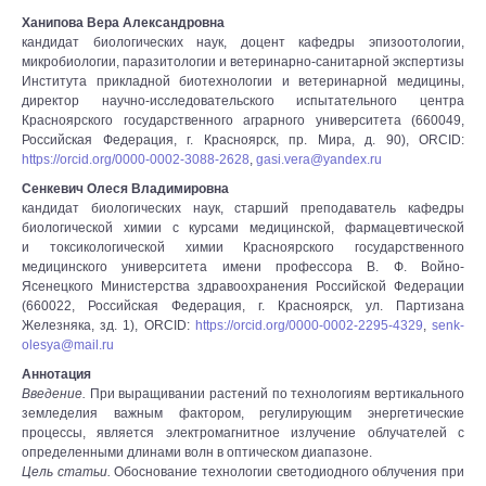
Ханипова Вера Александровна
кандидат биологических наук, доцент кафедры эпизоотологии,
микробиологии, паразитологии и ветеринарно-санитарной экспертизы
Института прикладной биотехнологии и ветеринарной медицины,
директор научно-исследовательского испытательного центра
Красноярского государственного аграрного университета (660049,
Российская Федерация, г. Красноярск, пр. Мира, д. 90), ORCID:
https://orcid.org/0000-0002-3088-2628
,
gasi.vera@yandex.ru
Сенкевич Олеся Владимировна
кандидат биологических наук, старший преподаватель кафедры
биологической химии с курсами медицинской, фармацевтической
и токсикологической химии Красноярского государственного
медицинского университета имени профессора В. Ф. Войно-
Ясенецкого Министерства здравоохранения Российской Федерации
(660022, Российская Федерация, г. Красноярск, ул. Партизана
Железняка, зд. 1), ORCID:
https://orcid.org/0000-0002-2295-4329
,
senk-
olesya@mail.ru
Аннотация
Введение.
При выращивании растений по технологиям вертикального
земледелия важным фактором, регулирующим энергетические
процессы, является электромагнитное излучение облучателей с
определенными длинами волн в оптическом диапазоне.
Цель статьи.
Обоснование технологии светодиодного облучения при