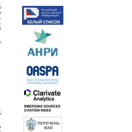
,
О
й
.
-
й
о
,
и
и