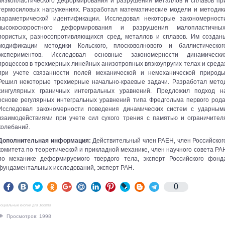
вязкопластического деформирования и разрушения металлов и сплавов пр
термосиловых нагружениях. Разработал математические модели и методик
параметрической идентификации. Исследовал некоторые закономерност
высокоскоростного деформирования и разрушения малопластичных
пористых, разносопротивляющихся сред, металлов и сплавов. Им создан
модификации методики Кольского, плосковолнового и баллистическог
экспериментов. Исследовал основные закономерности динамически
процессов в трехмерных линейных анизотропных вязкоупругих телах и среда
при учете связанности полей механической и немеханической природы
Решил некоторые трехмерные начально-краевые задачи. Разработал мето
сингулярных граничных интегральных уравнений. Предложил подход н
основе регулярных интегральных уравнений типа Фредгольма первого рода
Исследовал закономерности поведения динамических систем с ударным
взаимодействиями при учете сил сухого трения с памятью и ограничител
колебаний.
Дополнительная информация:
Действительный член РАЕН, член Российског
комитета по теоретической и прикладной механике, член научного совета РА
по механике деформируемого твердого тела, эксперт Российского фонд
фундаментальных исследований, эксперт РАН.
0
оциальные кнопки для Joomla
Просмотров: 1998