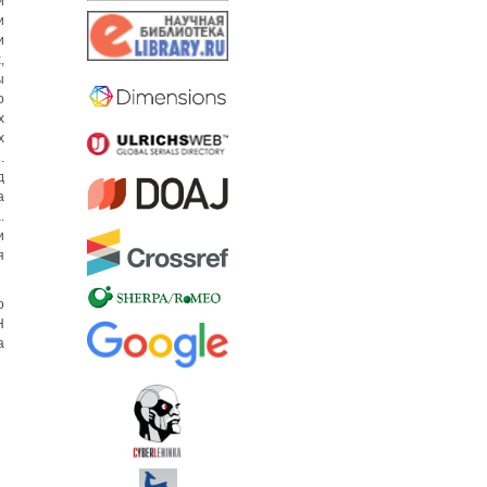
и
и
и
,
ы
о
х
х
.
д
а
.
и
я
о
Н
а