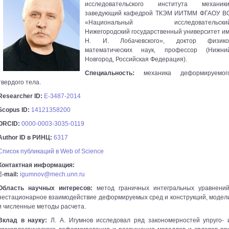
исследовательского института механики
заведующий кафедрой ТКЭМ ИИТММ ФГАОУ В
«Национальный исследовательски
Нижегородский государственный университет им
Н. И. Лобачевского», доктор физико
математических наук, профессор (Нижни
Новгород, Российская Федерация).
Специальность:
механика деформируемог
твердого тела.
Researcher ID:
E-3487-2014
Scopus ID:
14121358200
ORCID:
0000-0003-3035-0119
Author ID в РИНЦ:
6317
Список публикаций в Web of Science
Контактная информация:
E-mail:
igumnov@mech.unn.ru
Область научных интересов:
метод граничных интегральных уравнений
нестационарное взаимодействие деформируемых сред и конструкций, модел
и численные методы расчета.
Вклад в науку:
Л. А. Игумнов исследовал ряд закономерностей упруго- 